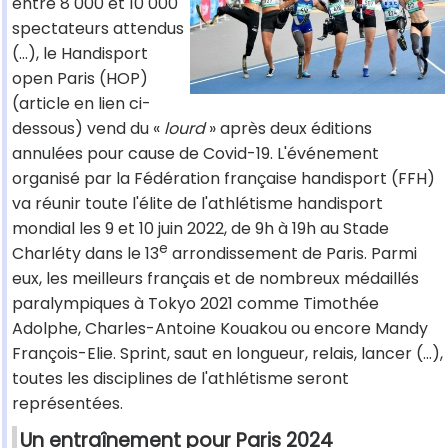
entre 8 000 et 10 000
spectateurs attendus
(…), le Handisport
open Paris (HOP)
(article en lien ci-
dessous) vend du «
lourd
» après deux éditions
annulées pour cause de Covid-19. L'événement
organisé par la Fédération française handisport (FFH)
va réunir toute l'élite de l'athlétisme handisport
mondial les 9 et 10 juin 2022, de 9h à 19h au Stade
e
Charléty dans le 13
arrondissement de Paris. Parmi
eux, les meilleurs français et de nombreux médaillés
paralympiques à Tokyo 2021 comme Timothée
Adolphe, Charles-Antoine Kouakou ou encore Mandy
François-Elie. Sprint, saut en longueur, relais, lancer (…),
toutes les disciplines de l'athlétisme seront
représentées.
Un entraînement pour Paris 2024