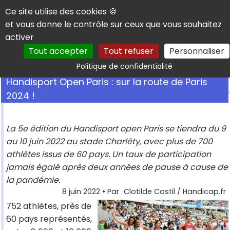
Panneau de gestion des cookies
Ce site utilise des cookies 🍪
et vous donne le contrôle sur ceux que vous souhaitez
activer
Tout accepter
Tout refuser
Personnaliser
Rechercher
Politique de confidentialité
Handisport Open Paris : sur la route de Paris
2024 !
La 5e édition du Handisport open Paris se tiendra du 9
au 10 juin 2022 au stade Charléty, avec plus de 700
athlètes issus de 60 pays. Un taux de participation
jamais égalé après deux années de pause à cause de
la pandémie.
8 juin 2022
• Par
Clotilde Costil / Handicap.fr
752 athlètes, près de
60 pays représentés,