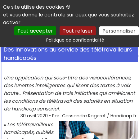
Panneau de gestion des cookies
Ce site utilise des cookies 🍪
et vous donne le contrôle sur ceux que vous souhaitez
activer
Tout accepter
Tout refuser
Personnaliser
Rechercher
Politique de confidentialité
Des innovations au service des télétravailleurs
handicapés
Une application qui sous-titre des visioconférences,
des lunettes intelligentes qui lisent des textes à voix
haute... Présentation de trois initiatives qui améliorent
les conditions de télétravail des salariés en situation
de handicap sensoriel.
30 avril 2020
• Par
Cassandre Rogeret / Handicap.fr
«
Les télétravailleurs
handicapés, oubliés