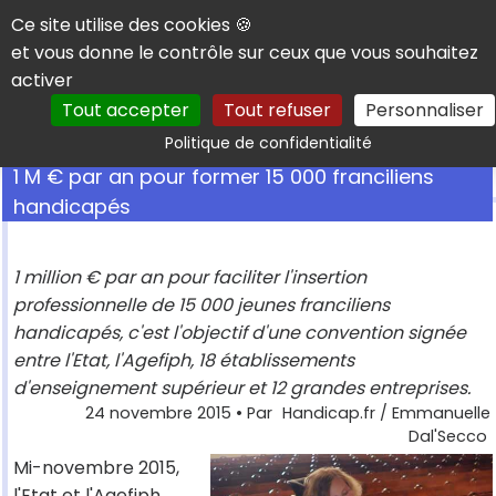
Panneau de gestion des cookies
Ce site utilise des cookies 🍪
et vous donne le contrôle sur ceux que vous souhaitez
activer
Tout accepter
Tout refuser
Personnaliser
Rechercher
Politique de confidentialité
1 M € par an pour former 15 000 franciliens
handicapés
1 million € par an pour faciliter l'insertion
professionnelle de 15 000 jeunes franciliens
handicapés, c'est l'objectif d'une convention signée
entre l'Etat, l'Agefiph, 18 établissements
d'enseignement supérieur et 12 grandes entreprises.
24 novembre 2015
• Par
Handicap.fr / Emmanuelle
Dal'Secco
Mi-novembre 2015,
l'Etat et l'Agefiph