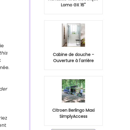
Lomo GX 16"
ie
this
Cabine de douche -
x
Ouverture à l'arrière
mée.
ider
Citroen Berlingo Maxi
SimplyAccess
riez
ent