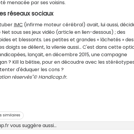
 été menacée par ses voisins.
des réseaux sociaux
utuber
IMC
(infirme moteur cérébral) avait, lui aussi, décid
 Net sous ses jeux vidéo (article en lien-dessous) ; des
des et blessants. Les petites et grandes « lâchetés » des
 doigts se délient, la vilenie aussi… C'est dans cette opti
handicapées, lançait, en décembre 2015, une campagne
ogan ? Kill la bêtise, pour en découdre avec les stéréotype
tenter d'éduquer les cons ?
ation réservés"© Handicap.fr.
es similaires
.fr vous suggère aussi...