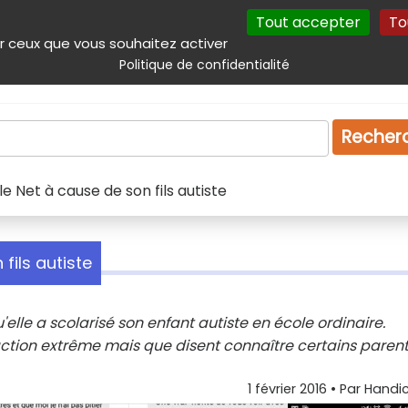
Tout accepter
To
incipal
Navigation complémentaire
Autres services
Plan du site
r ceux que vous souhaitez activer
Politique de confidentialité
Produits & services
Emploi
Droit
Tourism
Recher
 Net à cause de son fils autiste
fils autiste
lle a scolarisé son enfant autiste en école ordinaire.
action extrême mais que disent connaître certains paren
1 février 2016
• Par
Handic