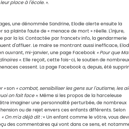
eur place à l'école. ».
ages, une dénommée Sandrine, Elodie alerte ensuite la
 sa plainte faute de « menace de mort » réelle. L'injure,
 par la loi. Contactée par francetv info, la gendarmerie
nt d'affluer. Le maire se montrant aussi inefficace, Elod
r en ouvrant, mi-janvier, une page Facebook
« Pour que Ma
dinaires »
. Elle reçoit, cette fois-ci, le soutien de nombreu
 menaces cessent. La page Facebook a, depuis, été suppri
r »
son
« combat, sensibiliser les gens sur l'autisme, les a
oi on fait face »
. Même si les propos de la harceleuse
-être imaginer une personnalité perturbée, de nombreux
ension ou de rejet envers ces enfants différents. Selon
:
« On m'a déjà dit :
« Un enfant comme le vôtre, vous dev
 a reçu des commentaires qui vont dans ce sens, et notamm