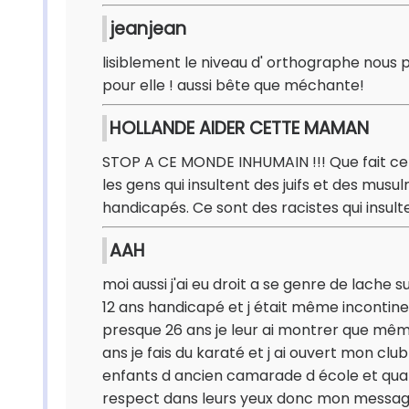
jeanjean
lisiblement le niveau d' orthographe nous pr
pour elle ! aussi bête que méchante!
HOLLANDE AIDER CETTE MAMAN
STOP A CE MONDE INHUMAIN !!! Que fait c
les gens qui insultent des juifs et des musu
handicapés. Ce sont des racistes qui insult
AAH
moi aussi j'ai eu droit a se genre de lache s
12 ans handicapé et j était même incontin
presque 26 ans je leur ai montrer que même
ans je fais du karaté et j ai ouvert mon c
enfants d ancien camarade d école et quand
respect dans leurs yeux donc mon message 