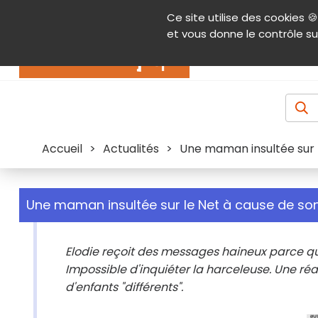
Panneau de gestion des cookies
Ce site utilise des cookies 🍪
Contenu
Aide et accessibilité
Menu pr
et vous donne le contrôle su
Actualités
Accueil
>
Actualités
>
Une maman insultée sur le
Une maman insultée sur le Net à cause de son 
Elodie reçoit des messages haineux parce qu'e
Impossible d'inquiéter la harceleuse. Une ré
d'enfants "différents".