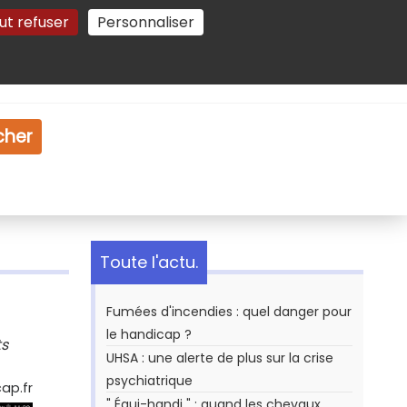
ut refuser
Personnaliser
Gestion des cookies
e
Vidéo
Dossiers
cher
Toute l'actu.
Fumées d'incendies : quel danger pour
le handicap ?
ts
UHSA : une alerte de plus sur la crise
psychiatrique
ap.fr
" Équi-handi " : quand les chevaux