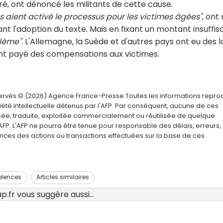
ré, ont dénoncé les militants de cette cause.
 aient activé le processus pour les victimes âgées"
, ont
t l'adoption du texte. Mais en fixant un montant insuffisa
blème"
. L'Allemagne, la Suède et d'autres pays ont eu des l
ont payé des compensations aux victimes.
servés.© (2026) Agence France-Presse.Toutes les informations repro
été intellectuelle détenus par l'AFP. Par conséquent, aucune de ces
usée, traduite, exploitée commercialement ou réutilisée de quelque
AFP. L'AFP ne pourra être tenue pour responsable des délais, erreurs,
nces des actions ou transactions effectuées sur la base de ces
olences
Articles similaires
.fr vous suggère aussi...