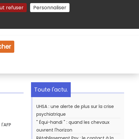
ut refuser
Personnaliser
Gestion des cookies
e
Vidéo
Dossiers
cher
Toute l'actu.
UHSA : une alerte de plus sur la crise
psychiatrique
" Équi-handi " : quand les chevaux
l'AFP
ouvrent l'horizon
Rétablissement Psy : le contact à la