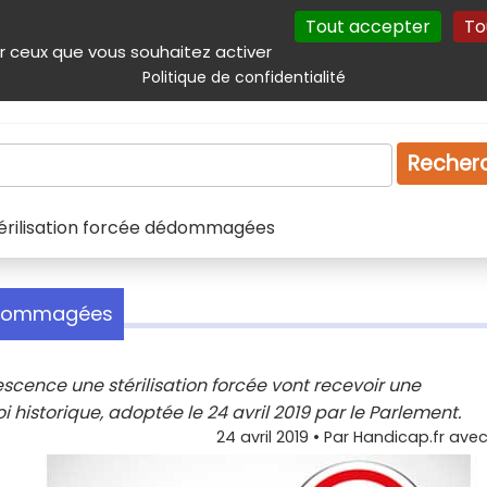
Tout accepter
To
incipal
Navigation complémentaire
Autres services
Plan du site
r ceux que vous souhaitez activer
Politique de confidentialité
Produits & services
Emploi
Droit
Tourism
Recher
stérilisation forcée dédommagées
 dédommagées
lescence une stérilisation forcée vont recevoir une
i historique, adoptée le 24 avril 2019 par le Parlement.
24 avril 2019
• Par
Handicap.fr avec 