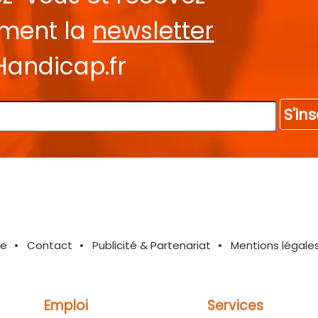
ement la
newsletter
Handicap.fr
S'ins
te
Contact
Publicité & Partenariat
Mentions légale
Emploi
Services