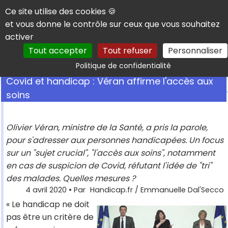
Panneau de gestion des cookies
Ce site utilise des cookies 🍪
et vous donne le contrôle sur ceux que vous souhaitez
activer
Tout accepter
Tout refuser
Personnaliser
Rechercher
Politique de confidentialité
Covid et handicap : Véran affirme l'accès aux
soins
Olivier Véran, ministre de la Santé, a pris la parole,
pour s'adresser aux personnes handicapées. Un focus
sur un "sujet crucial", "l'accès aux soins", notamment
en cas de suspicion de Covid, réfutant l'idée de "tri"
des malades. Quelles mesures ?
4 avril 2020
• Par
Handicap.fr / Emmanuelle Dal'Secco
« Le handicap ne doit
pas être un critère de