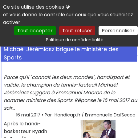
Panneau de gestion des cookies
Ce site utilise des cookies 🍪
et vous donne le contrôle sur ceux que vous souhaitez
activer
Tout accepter
Tout refuser
Personnaliser
Rechercher
Politique de confidentialité
Michaël Jérémiasz brigue le ministère des
Sports
Parce qu'il "connait les deux mondes", handisport et
valide, le champion de tennis-fauteuil Michaël
Jérémiasz suggère à Emmanuel Macron de le
nommer ministre des Sports. Réponse le 16 mai 2017 au
soir...
16 mai 2017
• Par
Handicap.fr / Emmanuelle Dal'Secco
Après le handi-
basketteur Ryadh