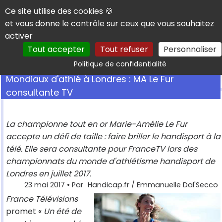
Panneau de gestion des cookies
Ce site utilise des cookies 🍪
et vous donne le contrôle sur ceux que vous souhaitez
activer
Tout accepter
Tout refuser
Personnaliser
Rechercher
Politique de confidentialité
Mondiaux d'athlé à Londres : MA Le Fur
consultante TV
La championne tout en or Marie-Amélie Le Fur
accepte un défi de taille : faire briller le handisport à la
télé. Elle sera consultante pour FranceTV lors des
championnats du monde d'athlétisme handisport de
Londres en juillet 2017.
23 mai 2017
• Par
Handicap.fr / Emmanuelle Dal'Secco
France Télévisions
promet «
Un été de