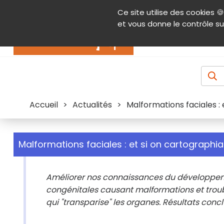
Panneau de gestion des cookies
Ce site utilise des cookies 🍪
Contenu
Aide et accessibilité
Menu pr
et vous donne le contrôle su
Actualités
Accueil
>
Actualités
>
Malformations faciales : 
Malformations faciales : et si on cartographiai
Améliorer nos connaissances du développeme
congénitales causant malformations et troubl
qui "transparise" les organes. Résultats conc