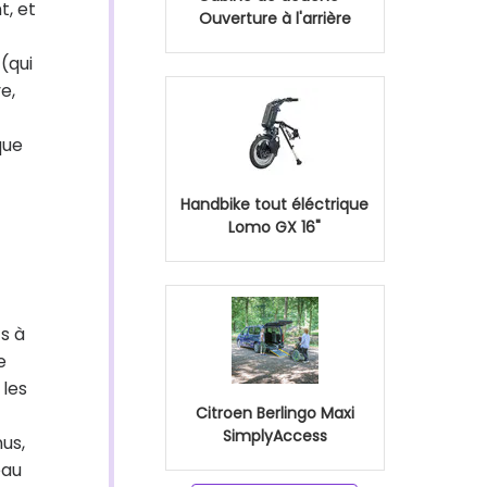
t, et
Ouverture à l'arrière
(qui
e,
que
Handbike tout éléctrique
Lomo GX 16"
s à
e
 les
Citroen Berlingo Maxi
SimplyAccess
us,
eau