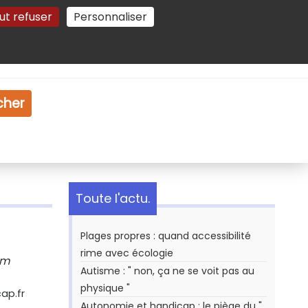
ut refuser
Personnaliser
Gestion des cookies
e
Vidéo
Dossiers
cher
Toute l'actu.
Plages propres : quand accessibilité
rime avec écologie
rm
Autisme : " non, ça ne se voit pas au
physique "
ap.fr
Autonomie et handicap : le piège du "