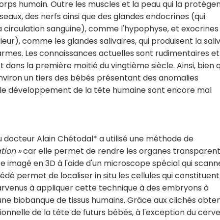
corps humain. Outre les muscles et la peau qui la protègen
eaux, des nerfs ainsi que des glandes endocrines (qui
circulation sanguine), comme l'hypophyse, et exocrines 
eur), comme les glandes salivaires, qui produisent la saliv
larmes. Les connaissances actuelles sont rudimentaires et
 dans la première moitié du vingtième siècle. Ainsi, bien 
nviron un tiers des bébés présentant des anomalies
t le développement de la tête humaine sont encore mal
u docteur Alain Chétodal* a utilisé une méthode de
tion »
car elle permet de rendre les organes transparent
ite imagé en 3D à l'aide d'un microscope spécial qui scann
édé permet de localiser in situ les cellules qui constituent
arvenus à appliquer cette technique à des embryons à
une biobanque de tissus humains. Grâce aux clichés obten
ionnelle de la tête de futurs bébés, à l'exception du cerv