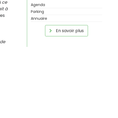
A ce
Agenda
it à
Parking
des
Annuaire
En savoir plus
 de