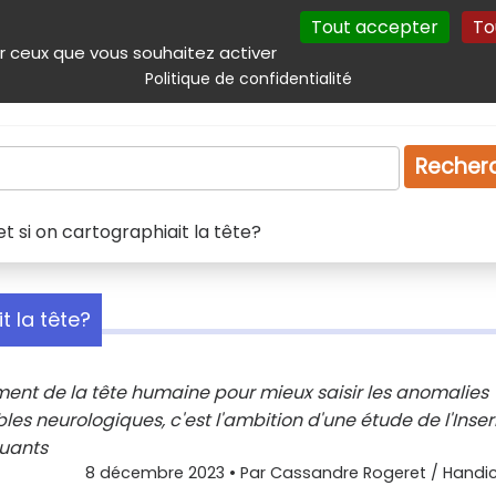
Tout accepter
To
incipal
Navigation complémentaire
Autres services
Plan du site
r ceux que vous souhaitez activer
Politique de confidentialité
Produits & services
Emploi
Droit
Tourism
Recher
et si on cartographiait la tête?
t la tête?
nt de la tête humaine pour mieux saisir les anomalies
es neurologiques, c'est l'ambition d'une étude de l'Inse
luants
8 décembre 2023
• Par
Cassandre Rogeret / Handic