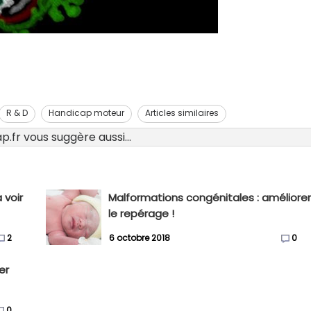
R & D
Handicap moteur
Articles similaires
.fr vous suggère aussi...
 voir
Malformations congénitales : améliore
le repérage !
2
6 octobre 2018
0
er
0