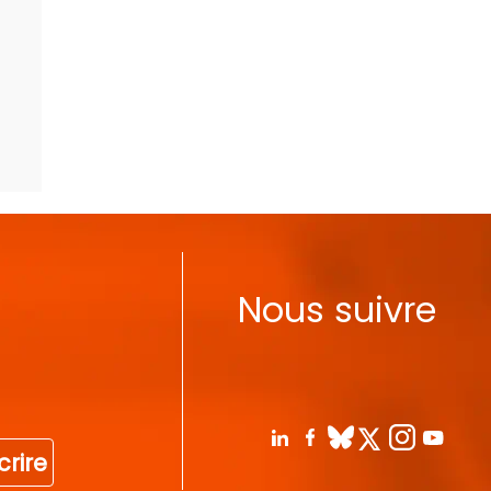
Nous suivre
crire