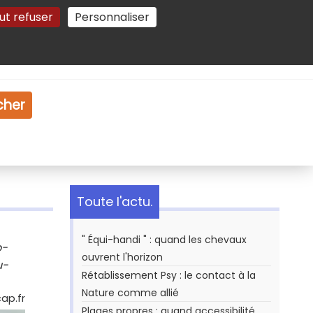
ut refuser
Personnaliser
Gestion des cookies
e
Vidéo
Dossiers
cher
Toute l'actu.
" Équi-handi " : quand les chevaux
o-
ouvrent l'horizon
u-
Rétablissement Psy : le contact à la
Nature comme allié
cap.fr
Plages propres : quand accessibilité