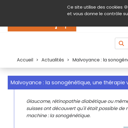
Panneau de gestion des cookies
Ce site utilise des cookies 🍪
Contenu
Aide et accessibilité
Menu pr
et vous donne le contrôle su
Actualités
Accueil
>
Actualités
>
Malvoyance : la sonogéné
Malvoyance : la sonogénétique, une thérapie v
Glaucome, rétinopathie diabétique ou même 
suisses ont découvert qu'il était possible de
machine : la sonogénétique.