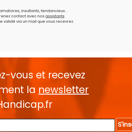
amatoires, insultants, tendancieux...
prenez contact avec nos
assistants
e validé via un mail que vous recevrez.
ez-vous et recevez
ement la
newsletter
Handicap.fr
S'ins