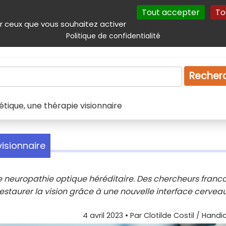
Tout accepter
To
incipal
Navigation complémentaire
Autres services
Plan du site
r ceux que vous souhaitez activer
Politique de confidentialité
Produits & services
Emploi
Droit
Tourism
Recher
tique, une thérapie visionnaire
isionnaire
neuropathie optique héréditaire. Des chercheurs franc
 restaurer la vision grâce à une nouvelle interface cervea
4 avril 2023
• Par
Clotilde Costil / Handi