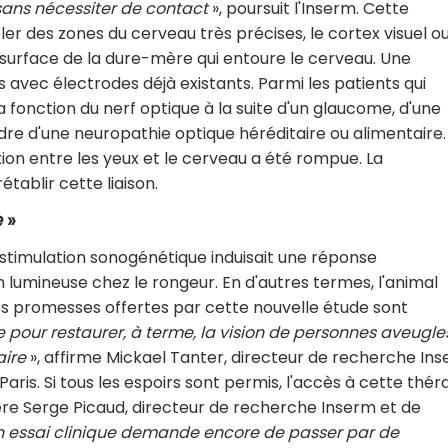
sans nécessiter de contact
», poursuit l'Inserm. Cette
r des zones du cerveau très précises, le cortex visuel ou
 surface de la dure-mère qui entoure le cerveau. Une
s avec électrodes déjà existants. Parmi les patients qui
a fonction du nerf optique à la suite d'un glaucome, d'une
re d'une neuropathie optique héréditaire ou alimentaire. 
xion entre les yeux et le cerveau a été rompue. La
ablir cette liaison.
e
»
stimulation sonogénétique induisait une réponse
umineuse chez le rongeur. En d'autres termes, l'animal
 Les promesses offertes par cette nouvelle étude sont
pour restaurer, à terme, la vision de personnes aveugle
aire
», affirme Mickael Tanter, directeur de recherche In
ris. Si tous les espoirs sont permis, l'accès à cette thér
ère Serge Picaud, directeur de recherche Inserm et de
 essai clinique demande encore de passer par de