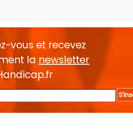
ez-vous et recevez
ement la
newsletter
Handicap.fr
S'ins