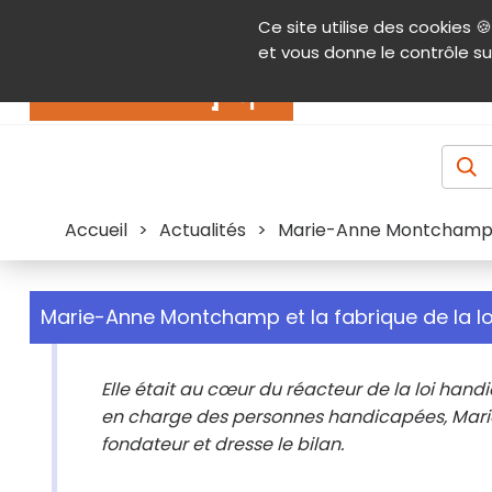
Panneau de gestion des cookies
Ce site utilise des cookies 🍪
Contenu
Aide et accessibilité
Menu pr
et vous donne le contrôle su
Actualités
Accueil
>
Actualités
>
Marie-Anne Montchamp et
Marie-Anne Montchamp et la fabrique de la l
Elle était au cœur du réacteur de la loi handi
en charge des personnes handicapées, Mari
fondateur et dresse le bilan.