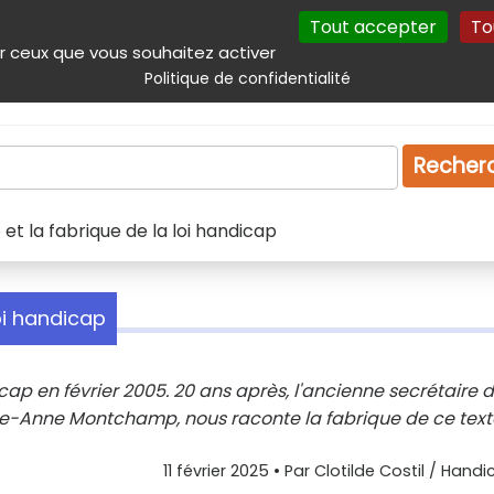
Tout accepter
To
incipal
Navigation complémentaire
Autres services
Plan du site
r ceux que vous souhaitez activer
Politique de confidentialité
Produits & services
Emploi
Droit
Tourism
Recher
 la fabrique de la loi handicap
oi handicap
cap en février 2005. 20 ans après, l'ancienne secrétaire d
e-Anne Montchamp, nous raconte la fabrique de ce text
11 février 2025
• Par
Clotilde Costil / Handi