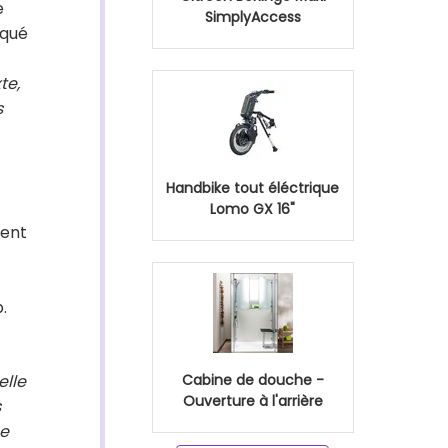
e
SimplyAccess
iqué
te,
s
Handbike tout éléctrique
Lomo GX 16"
ment
.
elle
Cabine de douche -
Ouverture à l'arrière
s
ge