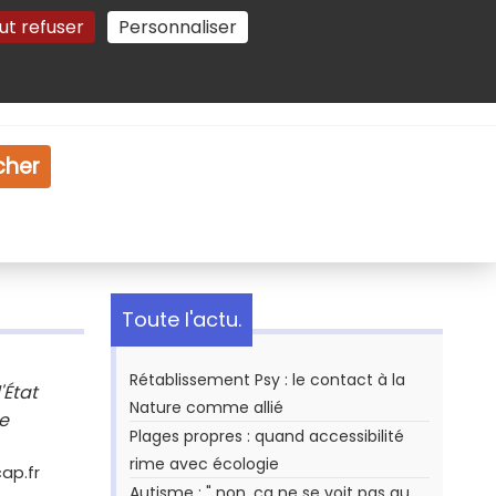
ut refuser
Personnaliser
Gestion des cookies
e
Vidéo
Dossiers
cher
Toute l'actu.
Rétablissement Psy : le contact à la
'État
Nature comme allié
e
Plages propres : quand accessibilité
rime avec écologie
cap.fr
Autisme : " non, ça ne se voit pas au