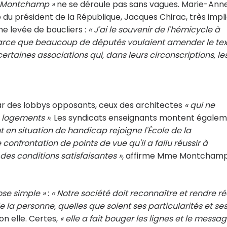
i Montchamp »
ne se déroule pas sans vagues. Marie-Ann
 président de la République, Jacques Chirac, très impl
une levée de boucliers :
« J'ai le souvenir de l'hémicycle à
parce que beaucoup de députés voulaient amender le tex
ertaines associations qui, dans leurs circonscriptions, le
 par des lobbys opposants, ceux des architectes
« qui ne
s logements »
. Les syndicats enseignants montent égale
 en situation de handicap rejoigne l'École de la
e confrontation de points de vue qu'il a fallu réussir à
es conditions satisfaisantes »,
affirme Mme Montchamp
ose simple »
:
« Notre société doit reconnaître et rendre ré
de la personne, quelles que soient ses particularités et se
lon elle. Certes,
« elle a fait bouger les lignes et le messa