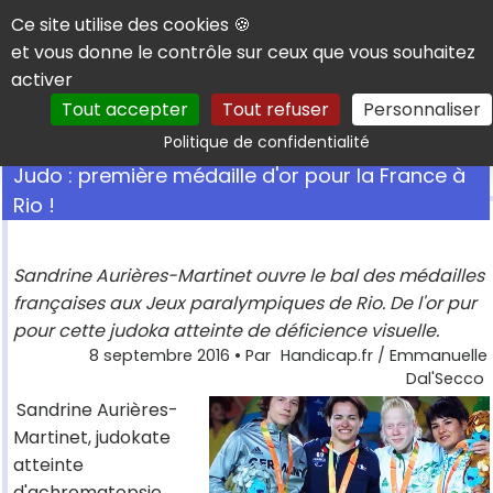
Panneau de gestion des cookies
Ce site utilise des cookies 🍪
et vous donne le contrôle sur ceux que vous souhaitez
activer
Tout accepter
Tout refuser
Personnaliser
Rechercher
Politique de confidentialité
Judo : première médaille d'or pour la France à
Rio !
Sandrine Aurières-Martinet ouvre le bal des médailles
françaises aux Jeux paralympiques de Rio. De l'or pur
pour cette judoka atteinte de déficience visuelle.
8 septembre 2016
• Par
Handicap.fr / Emmanuelle
Dal'Secco
Sandrine Aurières-
Martinet, judokate
atteinte
d'achromatopsie