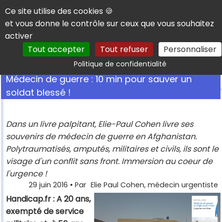
Panneau de gestion des cookies
Ce site utilise des cookies 🍪
et vous donne le contrôle sur ceux que vous souhaitez
activer
Tout accepter
Tout refuser
Personnaliser
Rechercher
Politique de confidentialité
Médecin de guerre : 10 min pour sauver un
soldat blessé !
Dans un livre palpitant, Elie-Paul Cohen livre ses
souvenirs de médecin de guerre en Afghanistan.
Polytraumatisés, amputés, militaires et civils, ils sont le
visage d'un conflit sans front. Immersion au coeur de
l'urgence !
29 juin 2016
• Par
Elie Paul Cohen, médecin urgentiste
Handicap.fr : A 20 ans,
exempté de service