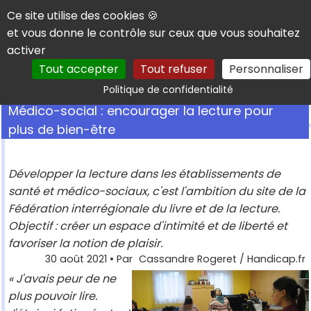
Panneau de gestion des cookies
Ce site utilise des cookies 🍪
et vous donne le contrôle sur ceux que vous souhaitez
activer
Tout accepter
Tout refuser
Personnaliser
Rechercher
Politique de confidentialité
Médico-social : encourager la lecture pour
plus de bien-être
Développer la lecture dans les établissements de
santé et médico-sociaux, c'est l'ambition du site de la
Fédération interrégionale du livre et de la lecture.
Objectif : créer un espace d'intimité et de liberté et
favoriser la notion de plaisir.
30 août 2021
• Par
Cassandre Rogeret / Handicap.fr
« J'avais peur de ne
plus pouvoir lire.