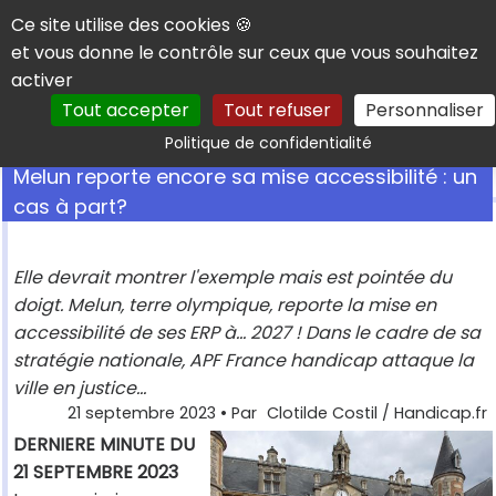
Panneau de gestion des cookies
Ce site utilise des cookies 🍪
et vous donne le contrôle sur ceux que vous souhaitez
activer
Tout accepter
Tout refuser
Personnaliser
Rechercher
Politique de confidentialité
Melun reporte encore sa mise accessibilité : un
cas à part?
Elle devrait montrer l'exemple mais est pointée du
doigt. Melun, terre olympique, reporte la mise en
accessibilité de ses ERP à... 2027 ! Dans le cadre de sa
stratégie nationale, APF France handicap attaque la
ville en justice...
21 septembre 2023
• Par
Clotilde Costil / Handicap.fr
DERNIERE MINUTE DU
21 SEPTEMBRE 2023