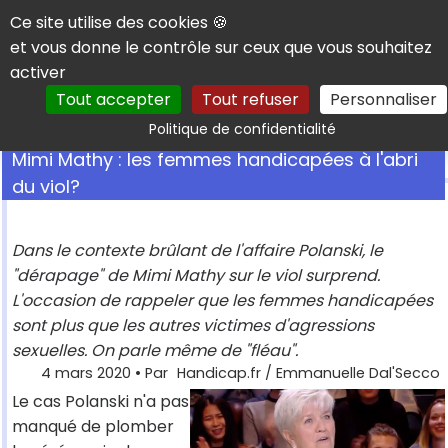
Panneau de gestion des cookies
Ce site utilise des cookies 🍪
et vous donne le contrôle sur ceux que vous souhaitez
activer
Tout accepter
Tout refuser
Personnaliser
Rechercher
Politique de confidentialité
Mimi Mathy : les femmes handicapées à l'abri
du viol?
Dans le contexte brûlant de l'affaire Polanski, le
"dérapage" de Mimi Mathy sur le viol surprend.
L'occasion de rappeler que les femmes handicapées
sont plus que les autres victimes d'agressions
sexuelles. On parle même de "fléau".
4 mars 2020
• Par
Handicap.fr / Emmanuelle Dal'Secco
Le cas Polanski n'a pas
manqué de plomber