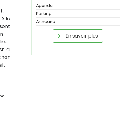
Agenda
t.
Parking
 A la
Annuaire
 sont
on
En savoir plus
ire.
st la
athan
if,
ow