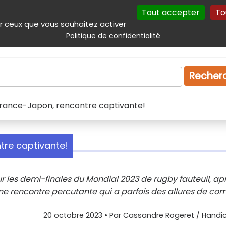
Tout accepter
To
incipal
Navigation complémentaire
Autres services
Plan du site
r ceux que vous souhaitez activer
Politique de confidentialité
Produits & services
Emploi
Droit
Tourism
Recher
 France-Japon, rencontre captivante!
tre captivante!
our les demi-finales du Mondial 2023 de rugby fauteuil, ap
ne rencontre percutante qui a parfois des allures de co
20 octobre 2023
• Par
Cassandre Rogeret / Handic