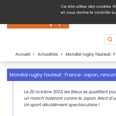
Panneau de gestion des cookies
Ce site utilise des cookies 🍪
Contenu
Aide et accessibilité
Menu pr
et vous donne le contrôle su
Actualités
Accueil
>
Actualités
>
Mondial rugby fauteuil :
Mondial rugby fauteuil : France-Japon, rencon
Le 20 octobre 2023, les Bleus se qualifient p
un match haletant contre le Japon. Récit d'u
Un sport décidément spectaculaire !