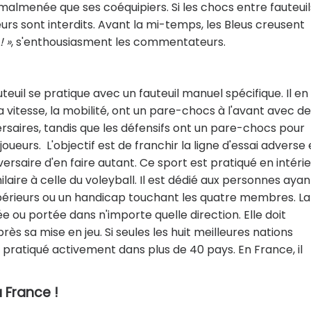
si malmenée que ses coéquipiers. Si les chocs entre fauteuil
urs sont interdits. Avant la mi-temps, les Bleus creusent
! »
, s'enthousiasment les commentateurs.
uteuil se pratique avec un fauteuil manuel spécifique. Il en
la vitesse, la mobilité, ont un pare-chocs à l'avant avec d
ersaires, tandis que les défensifs ont un pare-chocs pour
oueurs. L'objectif est de franchir la ligne d'essai adverse
rsaire d'en faire autant. Ce sport est pratiqué en intéri
laire à celle du voleyball. Il est dédié aux personnes ayan
rieurs ou un handicap touchant les quatre membres. La
ée ou portée dans n'importe quelle direction. Elle doit
ès sa mise en jeu. Si seules les huit meilleures nations
t pratiqué activement dans plus de 40 pays. En France, il
 France !