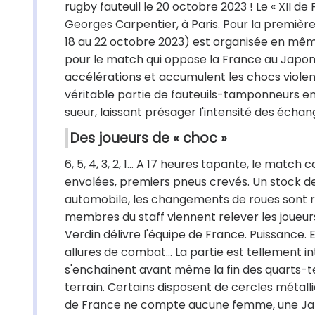
rugby fauteuil le 20 octobre 2023 ! Le « XII d
Georges Carpentier, à Paris. Pour la première f
18 au 22 octobre 2023) est organisée en même
pour le match qui oppose la France au Japo
accélérations et accumulent les chocs violent
véritable partie de fauteuils-tamponneurs e
sueur, laissant présager l'intensité des échan
Des joueurs de « choc »
6, 5, 4, 3, 2, 1... A 17 heures tapante, le ma
envolées, premiers pneus crevés. Un stock 
automobile, les changements de roues sont r
membres du staff viennent relever les joueurs 
Verdin délivre l'équipe de France. Puissance.
allures de combat... La partie est tellement 
s'enchaînent avant même la fin des quarts-tem
terrain. Certains disposent de cercles métalli
de France ne compte aucune femme, une Japo