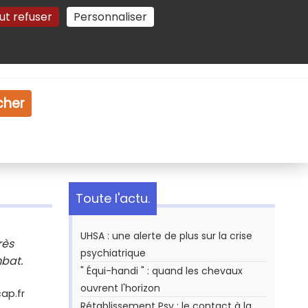
ut refuser
Personnaliser
Gestion des cookies
e
Vidéo
Dossiers
cher
Toute l'actu.
UHSA : une alerte de plus sur la crise
rès
psychiatrique
mbat.
" Équi-handi " : quand les chevaux
ouvrent l'horizon
ap.fr
Rétablissement Psy : le contact à la