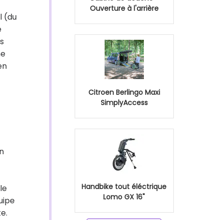
Ouverture à l'arrière
l (du
e
s
ne
en
Citroen Berlingo Maxi
SimplyAccess
en
Handbike tout éléctrique
le
Lomo GX 16"
uipe
e.