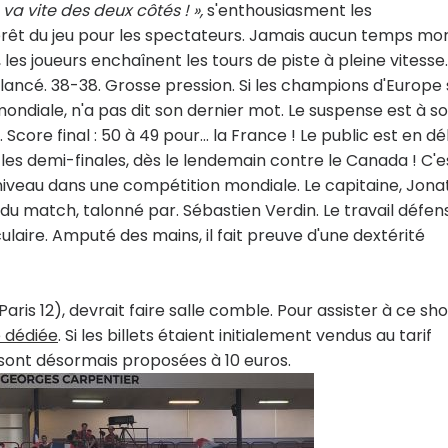
 va vite des deux côtés ! »,
s'enthousiasment les
ntérêt du jeu pour les spectateurs. Jamais aucun temps mor
les joueurs enchaînent les tours de piste à pleine vitesse.
lancé. 38-38. Grosse pression. Si les champions d'Europe
mondiale, n'a pas dit son dernier mot. Le suspense est à s
core final : 50 à 49 pour... la France ! Le public est en dél
 les demi-finales, dès le lendemain contre le Canada ! C'e
 niveau dans une compétition mondiale. Le capitaine, Jon
t du match, talonné par. Sébastien Verdin. Le travail défens
aire. Amputé des mains, il fait preuve d'une dextérité
(Paris 12), devrait faire salle comble. Pour assister à ce sh
 dédiée
.
Si les billets étaient initialement vendus au tarif
 sont désormais proposées à 10 euros.