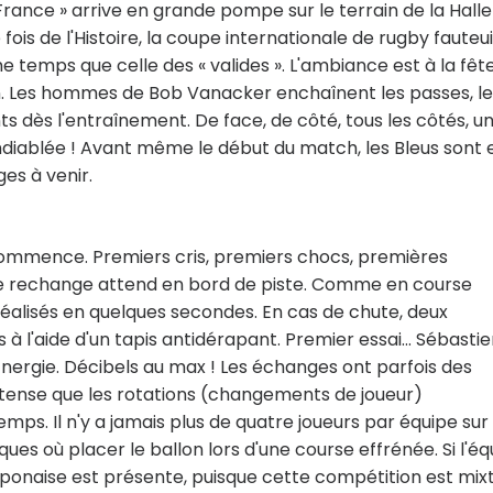
e France » arrive en grande pompe sur le terrain de la Halle
ois de l'Histoire, la coupe internationale de rugby fauteui
 temps que celle des « valides ». L'ambiance est à la fêt
n. Les hommes de Bob Vanacker enchaînent les passes, le
s dès l'entraînement. De face, de côté, tous les côtés, u
ndiablée ! Avant même le début du match, les Bleus sont 
ges à venir.
tch commence. Premiers cris, premiers chocs, premières
de rechange attend en bord de piste. Comme en course
éalisés en quelques secondes. En cas de chute, deux
à l'aide d'un tapis antidérapant. Premier essai... Sébasti
 Energie. Décibels au max ! Les échanges ont parfois des
intense que les rotations (changements de joueur)
ps. Il n'y a jamais plus de quatre joueurs par équipe sur 
ques où placer le ballon lors d'une course effrénée. Si l'éq
naise est présente, puisque cette compétition est mixt