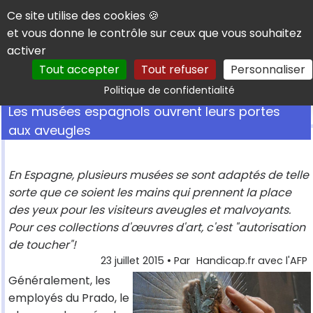
Panneau de gestion des cookies
Ce site utilise des cookies 🍪
et vous donne le contrôle sur ceux que vous souhaitez
activer
Tout accepter
Tout refuser
Personnaliser
Rechercher
Politique de confidentialité
Les musées espagnols ouvrent leurs portes
aux aveugles
En Espagne, plusieurs musées se sont adaptés de telle
sorte que ce soient les mains qui prennent la place
des yeux pour les visiteurs aveugles et malvoyants.
Pour ces collections d'œuvres d'art, c'est "autorisation
de toucher"!
23 juillet 2015
• Par
Handicap.fr avec l'AFP
Généralement, les
employés du Prado, le