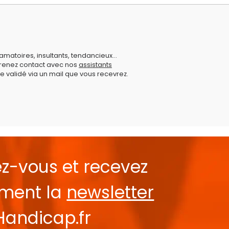
amatoires, insultants, tendancieux...
prenez contact avec nos
assistants
e validé via un mail que vous recevrez.
ez-vous et recevez
ement la
newsletter
Handicap.fr