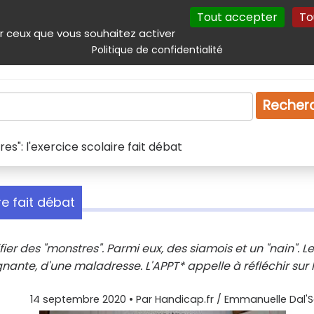
Tout accepter
To
incipal
Navigation complémentaire
Autres services
Plan du site
r ceux que vous souhaitez activer
Politique de confidentialité
Produits & services
Emploi
Droit
Tourism
Recher
es": l'exercice scolaire fait débat
re fait débat
fier des "monstres". Parmi eux, des siamois et un "nain". Le
ignante, d'une maladresse. L'APPT* appelle à réfléchir sur 
14 septembre 2020
• Par
Handicap.fr / Emmanuelle Dal'