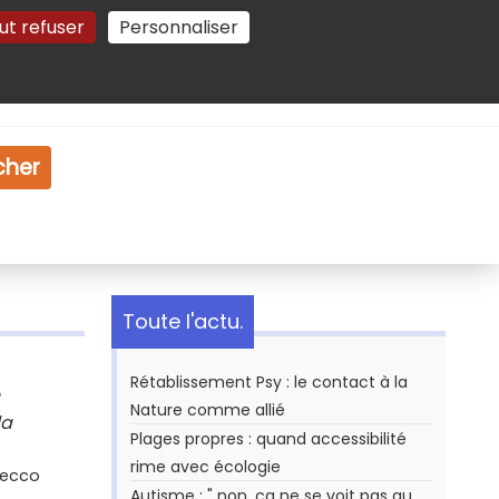
ut refuser
Personnaliser
Gestion des cookies
e
Vidéo
Dossiers
cher
Toute l'actu.
Rétablissement Psy : le contact à la
Nature comme allié
la
Plages propres : quand accessibilité
rime avec écologie
Secco
Autisme : " non, ça ne se voit pas au