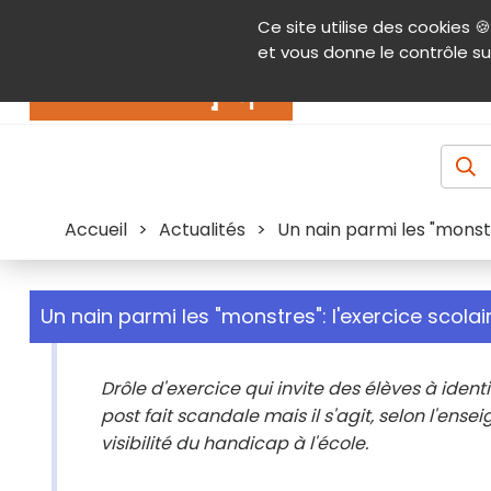
Panneau de gestion des cookies
Ce site utilise des cookies 🍪
Contenu
Aide et accessibilité
Menu pr
et vous donne le contrôle su
Actualités
Accueil
>
Actualités
>
Un nain parmi les "monstr
Un nain parmi les "monstres": l'exercice scolai
Drôle d'exercice qui invite des élèves à identi
post fait scandale mais il s'agit, selon l'ense
visibilité du handicap à l'école.