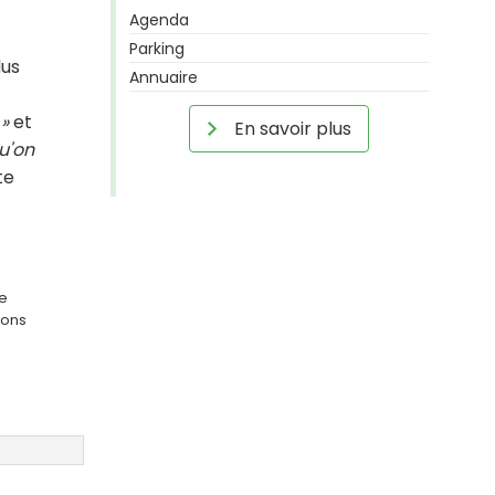
Agenda
Parking
dus
Annuaire
 »
et
En savoir plus
qu'on
te
ge
ions