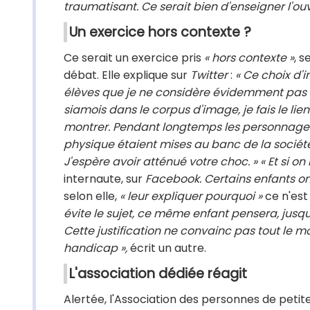
traumatisant. Ce serait bien d'enseigner l'ouve
Un exercice hors contexte ?
Ce serait un exercice pris
« hors contexte »
, s
débat. Elle explique sur
Twitter
:
« Ce choix d'
élèves que je ne considère évidemment pas 
siamois dans le corpus d'image, je fais le li
montrer. Pendant longtemps les personnages a
physique étaient mises au banc de la sociét
J'espère avoir atténué votre choc. » « Et si on
internaute, sur
Facebook. Certains enfants on
selon elle,
« leur expliquer pourquoi »
ce n'est 
évite le sujet, ce même enfant pensera, jusqu'
Cette justification ne convainc pas tout le mon
handicap »,
écrit un autre.
L'association dédiée réagit
Alertée, l'Association des personnes de petite 