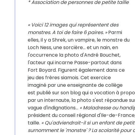
* Association de personnes de petite taille
« Voici 12 images qui représentent des
monstres. A toi de faire 6 paires. »
Parmi
elles, il y a Shrek, un vampire, le monstre du
Loch Ness, une sorcière… et un nain, en
l'occurrence la photo d'André Bouchet,
l'acteur qui incarne Passe-partout dans
Fort Boyard. Figurent également dans ce
jeu des frères siamois. Cet exercice
imaginé par une enseignante de collège
est publié sur son blog qui a vocation à pro
par un internaute, la photo s'est répandue s
vague d'indignations…
« Maladresse ou handi
président du conseil régional d'Ile-de-Fran
taille.
« Qu'adviendrait-il si un enfant de peti
surnomment le 'monstre' ? La scolarité pour ce