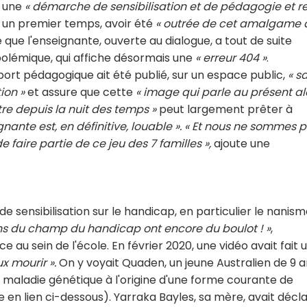
s une
« démarche de sensibilisation et de pédagogie et r
 un premier temps, avoir été
« outrée de cet amalgame 
 que l'enseignante, ouverte au dialogue, a tout de suite
polémique, qui affiche désormais une
« erreur 404 »
.
ort pédagogique ait été publié, sur un espace public,
« s
ion »
et assure que cette
« image qui parle au présent al
re depuis la nuit des temps »
peut largement prêter à
nante est, en définitive, louable ».
« Et nous ne sommes 
e faire partie de ce jeu des 7 familles »,
ajoute une
 de sensibilisation sur le handicap, en particulier le nanis
ons du champ du handicap ont encore du boulot ! »
,
au sein de l'école. En février 2020, une vidéo avait fait 
x mourir ».
On y voyait Quaden, un jeune Australien de 9 a
 maladie génétique à l'origine d'une forme courante de
cle en lien ci-dessous). Yarraka Bayles, sa mère, avait décl