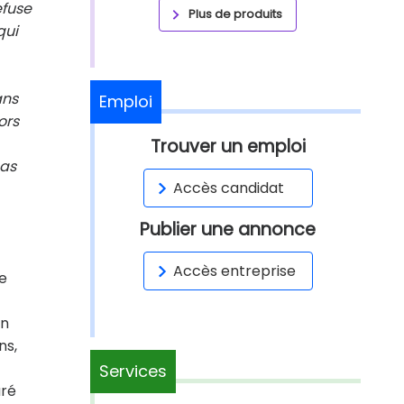
efuse
Plus de produits
qui
ans
Emploi
ors
Trouver un emploi
pas
Accès candidat
Publier une annonce
Accès entreprise
me
un
ns,
Services
aré