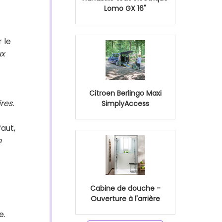
Lomo GX 16"
r le
ux
Citroen Berlingo Maxi
res.
SimplyAccess
 faut,
n
Cabine de douche -
Ouverture à l'arrière
e.