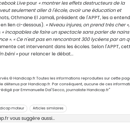
cebook Live
pour
« montrer les effets destructeurs de la
veut seulement aller à l'école, avoir une éducation et
mots, Othmane El Jamali, président de l'APPT, les a enten
 en lien ci-dessous).
« Niveau injures, on prend très cher »,
s
« incapables de faire un spectacle sans parler de nains
lance ». « Ce n'est pas en rencontrant 300 lycéens par an 
amente cet intervenant dans les écoles. Selon l'APPT, cet
in béni »
pour relancer le débat…
ervés.© Handicap.fr.Toutes les informations reproduites sur cette pa
elle détenus par Handicap.fr. Par conséquent, aucune de ces informat
é rédigé par Emmanuelle Dal'Secco, journaliste Handicap.fr"
dicap moteur
Articles similaires
.fr vous suggère aussi...