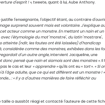
rture d'esprit ! »
, tweete, quant à lui, Aube Anthony.
e justifie l'enseignante, l'objectif étant, au contraire d'ouvri
image surprend souvent mais est volontaire. J'explique a
cet acteur comme un monstre. En mettant un nain et un
en avec l'étymologie du mot
'monstre',
du latin
'mostrare',
tteinte (ndlr, les fautes ont été laissées) d'handicap
é, considérée comme des monstres, exhibées dans les foi
 regardait d'un autre angle,
intervient Jacqueline, une
t donc pensé que nain et siamois sont des monstres ».
Il
pas le cas et leur
« apprendre »
qu'ils ont eu «
tort
».
« Si o
à l'âge adulte, que ce qui est différent est un monstre ! »
de… : « Il y a d'autres manières de faire réfléchir au
taille a aussitôt réagi et contacté l'auteure de cette fich