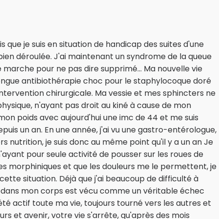
s que je suis en situation de handicap des suites d'une
s bien déroulée. J'ai maintenant un syndrome de la queue
 marche pour ne pas dire supprimé... Ma nouvelle vie
s longue antibiothérapie choc pour le staphylocoque doré
intervention chirurgicale. Ma vessie et mes sphincters ne
 physique, n'ayant pas droit au kiné à cause de mon
mon poids avec aujourd'hui une imc de 44 et me suis
depuis un an. En une année, j'ai vu une gastro-entérologue,
rs nutrition, je suis donc au même point qu'il y a un an Je
n'ayant pour seule activité de pousser sur les roues de
les morphiniques et que les douleurs me le permettent, je
cette situation. Déjà que j'ai beaucoup de difficulté à
dans mon corps est vécu comme un véritable échec
é actif toute ma vie, toujours tourné vers les autres et
rs et avenir, votre vie s'arrête, qu'après des mois