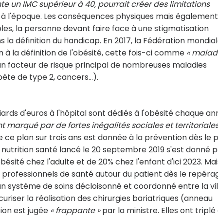
te un IMC supérieur à 40, pourrait créer des limitations
 à l'époque. Les conséquences physiques mais également
les, la personne devant faire face à une stigmatisation
s la définition du handicap. En 2017, la Fédération mondia
 à la définition de l'obésité, cette fois-ci comme
« malad
s, un facteur de risque principal de nombreuses maladies
bète de type 2, cancers…).
illiards d'euros à l'hôpital sont dédiés à l'obésité chaque an
t marqué par de fortes inégalités sociales et territoriales
de ce plan sur trois ans est donnée à la prévention dès le p
nutrition santé lancé le 20 septembre 2019 s'est donné 
ésité chez l'adulte et de 20% chez l'enfant d'ici 2023. Mais
 professionnels de santé autour du patient dès le repéra
un système de soins décloisonné et coordonné entre la vil
écuriser la réalisation des chirurgies bariatriques (anneau
tion est jugée
« frappante »
par la ministre. Elles ont triplé