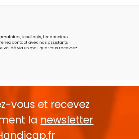
amatoires, insultants, tendancieux...
prenez contact avec nos
assistants
e validé via un mail que vous recevrez.
ez-vous et recevez
ement la
newsletter
Handicap.fr