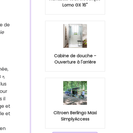
Lomo GX 16"
le de
ie
Cabine de douche -
Ouverture à l'arrière
née,
 »,
lus
pour
 il
ge et
Citroen Berlingo Maxi
le et
SimplyAccess
 en