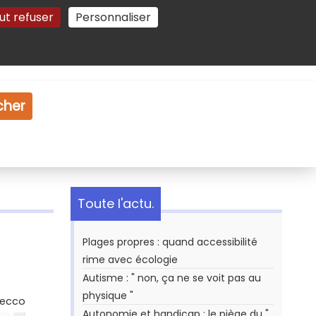
ut refuser
Personnaliser
Gestion des cookies
e
Vidéo
Dossiers
cher
Toute l'actu.
Plages propres : quand accessibilité
rime avec écologie
Autisme : " non, ça ne se voit pas au
physique "
Secco
Autonomie et handicap : le piège du "