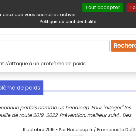
Tout accepter
To
incipal
Navigation complémentaire
Autres services
Plan du site
r ceux que vous souhaitez activer
Politique de confidentialité
Produits & services
Emploi
Droit
Tourism
Recher
nt s'attaque à un problème de poids
oblème de poids
reconnue parfois comme un handicap. Pour "alléger" les
uille de route 2019-2022. Prévention, meilleur suivi... Des
11 octobre 2019
• Par
Handicap.fr / Emmanuelle Dal'