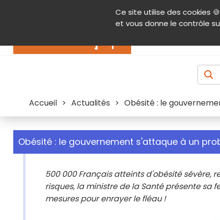
Panneau de gestion des cookies
Ce site utilise des cookies 🍪
Contenu
Aide et accessibilité
Menu pr
et vous donne le contrôle su
Actualités
Accueil
>
Actualités
>
Obésité : le gouverneme
Obésité : le gouvernement s'attaque à un pr
500 000 Français atteints d'obésité sévère, 
risques, la ministre de la Santé présente sa fe
mesures pour enrayer le fléau !