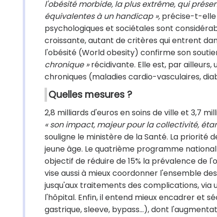
l'obésité morbide, la plus extrême, qui présen
équivalentes à un handicap »,
précise-t-elle
psychologiques et sociétales sont considérab
croissante, autant de critères qui entrent dan
l'obésité (World obesity) confirme son soutien
chronique »
récidivante. Elle est, par ailleur
chroniques (maladies cardio-vasculaires, dia
Quelles mesures ?
2,8 milliards d'euros en soins de ville et 3,7 m
« son impact, majeur pour la collectivité, étan
souligne le ministère de la Santé. La priorité 
jeune âge. Le quatrième programme national 
objectif de réduire de 15% la prévalence de l'ob
vise aussi à mieux coordonner l'ensemble des
jusqu'aux traitements des complications, via 
l'hôpital. Enfin, il entend mieux encadrer et s
gastrique, sleeve, bypass…), dont l'augmenta