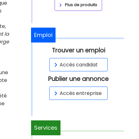
que
Plus de produits
s
te,
t la
Emploi
arge
Trouver un emploi
Accès candidat
'une
Publier une annonce
mpte
Accès entreprise
été
pe
Services