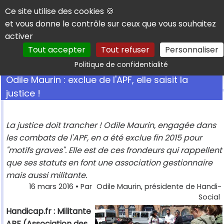
Panneau de gestion des cookies
Ce site utilise des cookies 🍪
et vous donne le contrôle sur ceux que vous souhaitez
activer
Tout accepter
Tout refuser
Personnaliser
Rechercher
Politique de confidentialité
Odile Maurin : exclue de l'APF, elle saisit la
justice !
La justice doit trancher ! Odile Maurin, engagée dans
les combats de l'APF, en a été exclue fin 2015 pour
"motifs graves". Elle est de ces frondeurs qui rappellent
que ses statuts en font une association gestionnaire
mais aussi militante.
16 mars 2016
• Par
Odile Maurin, présidente de Handi-
Social
Handicap.fr : Militante
APF (Association des