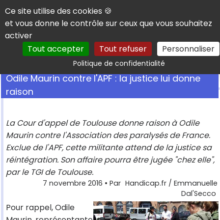
Panneau de gestion des cookies
Ce site utilise des cookies 🍪
et vous donne le contrôle sur ceux que vous souhaitez
activer
Tout accepter
Tout refuser
Personnaliser
Rechercher
Politique de confidentialité
Odile Maurin contre l'APF : la justice lui donne
raison
La Cour d'appel de Toulouse donne raison à Odile
Maurin contre l'Association des paralysés de France.
Exclue de l'APF, cette militante attend de la justice sa
réintégration. Son affaire pourra être jugée "chez elle",
par le TGI de Toulouse.
7 novembre 2016
• Par
Handicap.fr / Emmanuelle
Dal'Secco
Pour rappel, Odile
Maurin, représentante