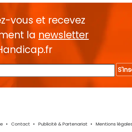
ez-vous et recevez
ement la
newsletter
Handicap.fr
S'ins
te
Contact
Publicité & Partenariat
Mentions légale