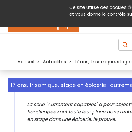
Panneau de gestion des cookies
Ce site utilise des cookies 🍪
Contenu
Aide et accessibilité
Menu pr
et vous donne le contrôle su
Actualités
Accueil
>
Actualités
>
17 ans, trisomique, stage
17 ans, trisomique, stage en épicerie : autrem
La série "Autrement capables" a pour object
handicapées ont toute leur place dans l'entrep
en stage dans une épicerie, le prouve.