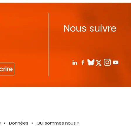
Nous suivre
crire
s
Données
Qui sommes nous ?