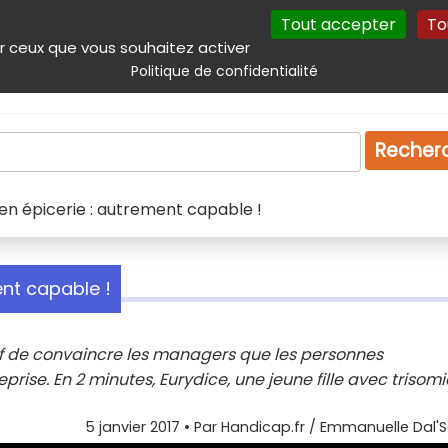
Tout accepter
To
incipal
Navigation complémentaire
Autres services
Plan du site
r ceux que vous souhaitez activer
Politique de confidentialité
Produits & services
Emploi
Droit
Tourism
Recher
 en épicerie : autrement capable !
ent capable !
if de convaincre les managers que les personnes
rise. En 2 minutes, Eurydice, une jeune fille avec trisomi
5 janvier 2017
• Par
Handicap.fr / Emmanuelle Dal'