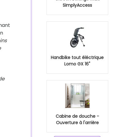
SimplyAccess
enant
en
ins
e
Handbike tout éléctrique
Lomo GX 16"
de
Cabine de douche -
Ouverture à l'arrière