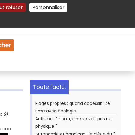
ut refuser
Personnaliser
Gestion des cookies
e
Vidéo
Dossiers
cher
Toute l'actu.
Plages propres : quand accessibilité
rime avec écologie
e 21
Autisme : " non, ça ne se voit pas au
physique "
Secco
Autonomie et handicap : le piège du "