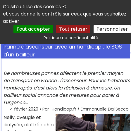
Panneau de gestion des cookies
Ce site utilise des cookies 🍪
et vous donne le contrôle sur ceux que vous souhaitez
activer
Tout accepter
Tout refuser
Personnaliser
Rechercher
Politique de confidentialité
Panne d'ascenseur avec un handicap : le SOS
d'un bailleur
De nombreuses pannes affectent le premier moyen
de transport en France : l'ascenseur. Pour les habitants
handicapés, c'est alors la réclusion à demeure. Un
bailleur social annonce des mesures pour parer à
l'urgence...
4 février 2020
• Par
Handicap.fr / Emmanuelle Dal'Secco
Nelly, aveugle et
dialysée, cloîtrée chez