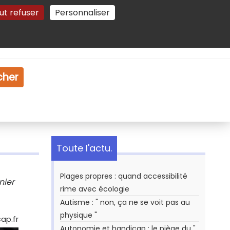
ut refuser
Personnaliser
Gestion des cookies
e
Vidéo
Dossiers
cher
Toute l'actu.
Plages propres : quand accessibilité
nier
rime avec écologie
Autisme : " non, ça ne se voit pas au
physique "
ap.fr
Autonomie et handicap : le piège du "