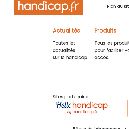
Plan du si
Actualités
Produits
Toutes les
Tous les produi
actualités
pour faciliter v
sur le handicap
accès.
Sites partenaires
59 rue de l'Abondance
-
F