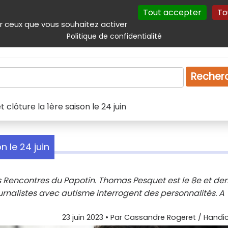
Tout accepter
To
incipal
Navigation complémentaire
Autres services
Plan du site
r ceux que vous souhaitez activer
Politique de confidentialité
Produits & services
Emploi
Droit
Tourism
Recher
clôture la 1ère saison le 24 juin
n le 24 juin
 Rencontres du Papotin. Thomas Pesquet est le 8e et der
urnalistes avec autisme interrogent des personnalités. A
23 juin 2023
• Par
Cassandre Rogeret / Handic