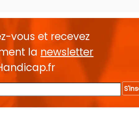
ez-vous et recevez
ement la
newsletter
Handicap.fr
S'ins