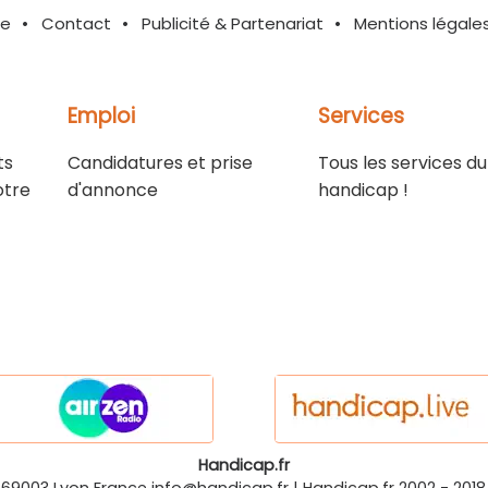
te
Contact
Publicité & Partenariat
Mentions légale
Emploi
Services
ts
Candidatures et prise
Tous les services du
otre
d'annonce
handicap !
Handicap.fr
-69003
Lyon
France
info@handicap.fr
|
Handicap.fr
2002 - 2018