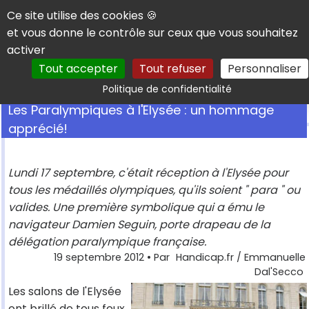
Panneau de gestion des cookies
Ce site utilise des cookies 🍪
et vous donne le contrôle sur ceux que vous souhaitez
activer
Tout accepter
Tout refuser
Personnaliser
Rechercher
Politique de confidentialité
Les Paralympiques à l'Elysée : un hommage
apprécié!
Lundi 17 septembre, c'était réception à l'Elysée pour
tous les médaillés olympiques, qu'ils soient " para " ou
valides. Une première symbolique qui a ému le
navigateur Damien Seguin, porte drapeau de la
délégation paralympique française.
19 septembre 2012
• Par
Handicap.fr / Emmanuelle
Dal'Secco
Les salons de l'Elysée
ont brillé de tous feux