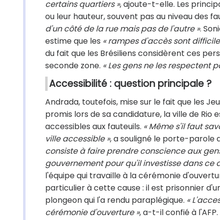
certains quartiers »
, ajoute-t-elle. Les prin
ou leur hauteur, souvent pas au niveau des fa
d'un côté de la rue mais pas de l'autre »
. Son
estime que les
« rampes d'accès sont difficiles
du fait que les Brésiliens considèrent ces 
seconde zone.
« Les gens ne les respectent p
Accessibilité : question principale ?
Andrada, toutefois, mise sur le fait que les 
promis lors de sa candidature, la ville de Rio 
accessibles aux fauteuils.
« Même s'il faut sav
ville accessible »
, a souligné le porte-parole
consiste à faire prendre conscience aux gens
gouvernement pour qu'il investisse dans ce d
l'équipe qui travaille à la cérémonie d'ouvertu
particulier à cette cause : il est prisonnier d
plongeon qui l'a rendu paraplégique.
« L'acce
cérémonie d'ouverture »
, a-t-il confié à l'AFP.