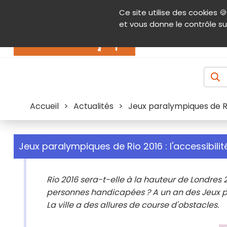
Panneau de gestion des cookies
Ce site utilise des cookies 🍪
Contenu
Aide et accessibilité
Menu pr
et vous donne le contrôle su
Actualités
Accueil
>
Actualités
>
Jeux paralympiques de Rio
Jeux paralympiques de Rio 2016 : l'accessibili
Rio 2016 sera-t-elle à la hauteur de Londres
personnes handicapées ? A un an des Jeux pa
La ville a des allures de course d'obstacles.