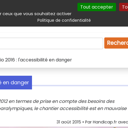
Tout accepter
To
incipal
Navigation complémentaire
Autres services
Plan du site
r ceux que vous souhaitez activer
Politique de confidentialité
Produits & services
Emploi
Droit
Tourism
Recher
 2016 : l'accessibilité en danger
té en danger
 2012 en termes de prise en compte des besoins des
ralympiques, le chantier accessibilité est en mauvaise 
31 août 2015
• Par
Handicap.fr avec 