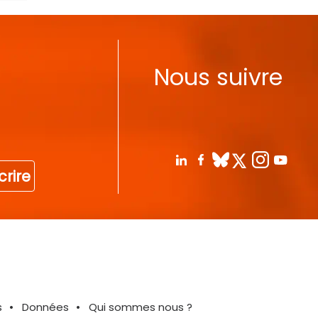
Nous suivre
crire
s
Données
Qui sommes nous ?