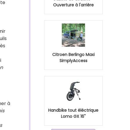
ste
Ouverture à l'arrière
nir
uils
cès
Citroen Berlingo Maxi
i
SimplyAccess
on
ner à
ois
Handbike tout éléctrique
Lomo GX 16"
s