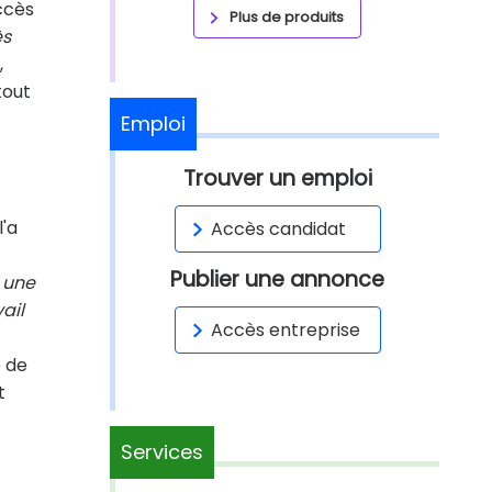
ccès
Plus de produits
ès
,
tout
Emploi
Trouver un emploi
l'a
Accès candidat
Publier une annonce
o une
ail
Accès entreprise
e de
t
Services