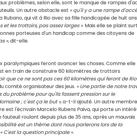
cipaux problèmes, selon elle, sont le manque de rampes d'a
uteuils. Un autre obstacle est
« qu'il y a une rampe d'acc
ia Rubano, qui vit à Rio avec sa fille handicapée de huit ans
 et les trottoirs, pas assez larges »
. Mais elle se plaint sur
personnes porteuses d'un handicap comme des citoyens de
as »
, dit-elle.
Jeux paralympiques feront avancer les choses. Comme elle 
est en train de construire 60 kilomètres de trottoirs
oir que ce ne sont pas ces 60 kilomètres qui feront de Ri
 du comité organisateur des jeux.
« Une partie de notre trav
 du problème pour qu'ils fassent pression sur le
omaine ; c'est ça le but »
, a-t-il ajouté. Un autre membr
re est l'écrivain Marcelo Rubens Paiva, qui porte un intérê
'un fauteuil roulant depuis plus de 35 ans, après un mauvais
ssibilité est un thème dont nous parlerons lors de la
« C'est la question principale »
.