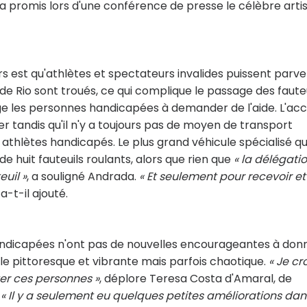
 a promis lors d'une conférence de presse le célèbre arti
s est qu'athlètes et spectateurs invalides puissent parve
 de Rio sont troués, ce qui complique le passage des faute
ge les personnes handicapées à demander de l'aide. L'ac
er tandis qu'il n'y a toujours pas de moyen de transport
s athlètes handicapés. Le plus grand véhicule spécialisé qu
de huit fauteuils roulants, alors que rien que
« la délégati
uil »
, a souligné Andrada.
« Et seulement pour recevoir et
, a-t-il ajouté.
andicapées n'ont pas de nouvelles encourageantes à don
ville pittoresque et vibrante mais parfois chaotique.
« Je cr
ter ces personnes »
, déplore Teresa Costa d'Amaral, de
.
« Il y a seulement eu quelques petites améliorations dan