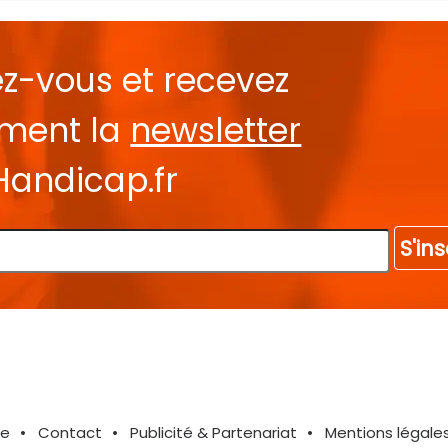
ez-vous et recevez
ement la
newsletter
Handicap.fr
S'ins
te
Contact
Publicité & Partenariat
Mentions légale