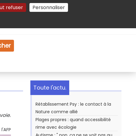
ut refuser
Personnaliser
Gestion des cookies
e
Vidéo
Dossiers
cher
Toute l'actu.
Rétablissement Psy : le contact à la
Nature comme allié
voie.
Plages propres : quand accessibilité
rime avec écologie
l'AFP
Autisme : " non, ça ne se voit pas au