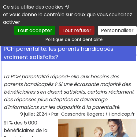
Panneau de gestion des cookies
Ce site utilise des cookies 🍪
et vous donne le contrôle sur ceux que vous souhaitez
activer
Tout accepter
Tout refuser
Personnaliser
Rechercher
Politique de confidentialité
PCH parentalité: les parents handicapés
vraiment satisfaits?
La PCH parentalité répond-elle aux besoins des
parents handicapés ? Si une écrasante majorité des
bénéficiaires s'en disent satisfaits, certains réclament
des réponses plus adaptées et davantage
d'informations sur les dispositifs à la parentalité.
9 juillet 2024
• Par
Cassandre Rogeret / Handicap.fr
91 % des 5 000
bénéficiaires de la