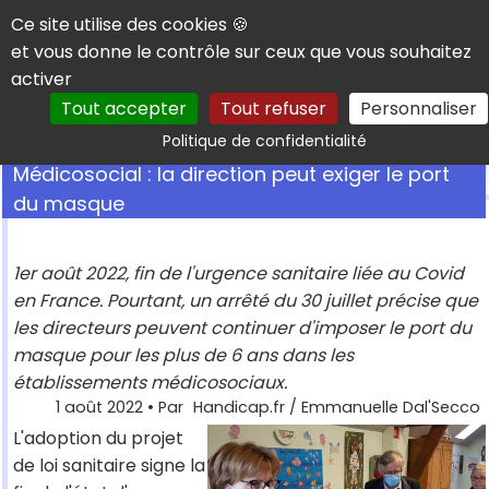
Panneau de gestion des cookies
Ce site utilise des cookies 🍪
et vous donne le contrôle sur ceux que vous souhaitez
activer
Tout accepter
Tout refuser
Personnaliser
Rechercher
Politique de confidentialité
Médicosocial : la direction peut exiger le port
du masque
1er août 2022, fin de l'urgence sanitaire liée au Covid
en France. Pourtant, un arrêté du 30 juillet précise que
les directeurs peuvent continuer d'imposer le port du
masque pour les plus de 6 ans dans les
établissements médicosociaux.
1 août 2022
• Par
Handicap.fr / Emmanuelle Dal'Secco
L'adoption du projet
de loi sanitaire signe la