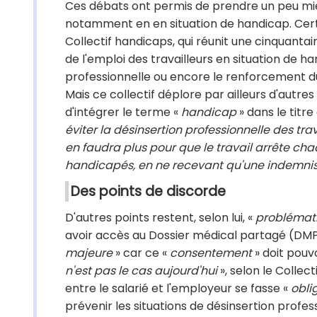
Ces débats ont permis de prendre un peu mie
notamment en en situation de handicap. Cer
Collectif handicaps, qui réunit une cinquantai
de l'emploi des travailleurs en situation de h
professionnelle ou encore le renforcement du
Mais ce collectif déplore par ailleurs d'autre
d'intégrer le terme «
handicap
» dans le titre
éviter la désinsertion professionnelle des tra
en faudra plus pour que le travail arrête cha
handicapés, en ne recevant qu'une indemnis
Des points de discorde
D'autres points restent, selon lui, «
problémat
avoir accès au Dossier médical partagé (DMP
majeure
» car ce «
consentement
» doit pouvo
n'est pas le cas aujourd'hui
», selon le Collec
entre le salarié et l'employeur se fasse «
obli
prévenir les situations de désinsertion profess