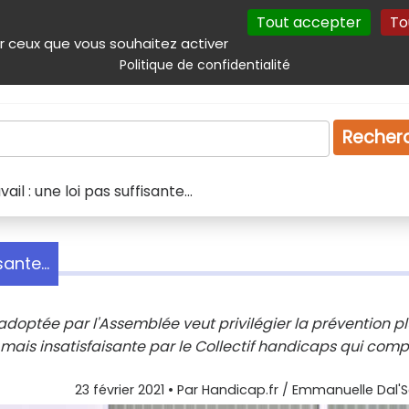
Tout accepter
To
incipal
Navigation complémentaire
Autres services
Plan du site
r ceux que vous souhaitez activer
Politique de confidentialité
Produits & services
Emploi
Droit
Tourism
Recher
il : une loi pas suffisante...
ante...
 adoptée par l'Assemblée veut privilégier la prévention pl
e mais insatisfaisante par le Collectif handicaps qui com
23 février 2021
• Par
Handicap.fr / Emmanuelle Dal'