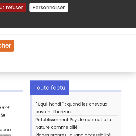
ut refuser
Personnaliser
Gestion des cookies
e
Vidéo
Dossiers
cher
Toute l'actu.
" Équi-handi " : quand les chevaux
utôt
ouvrent l'horizon
pte
Rétablissement Psy : le contact à la
Nature comme allié
Secco
Plages propres : quand accessibilité