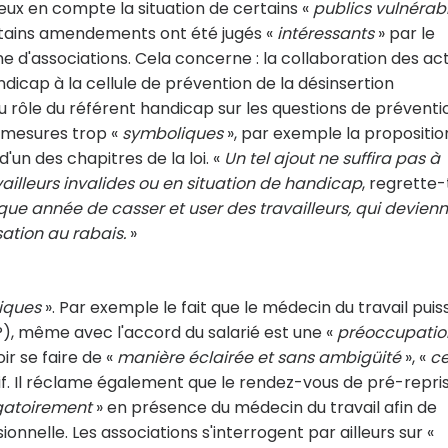
ux en compte la situation de certains «
publics vulnérab
tains amendements ont été jugés «
intéressants
» par le
ne d'associations. Cela concerne : la collaboration des ac
andicap à la cellule de prévention de la désinsertion
 rôle du référent handicap sur les questions de préventi
s mesures trop «
symboliques
», par exemple la propositio
 d'un des chapitres de la loi. «
Un tel ajout ne suffira pas à
vailleurs invalides ou en situation de handicap
, regrette-t
que année de casser et user des travailleurs, qui devien
ation au rabais.
»
iques
». Par exemple le fait que le médecin du travail puis
), même avec l'accord du salarié est une «
préoccupatio
ir se faire de «
manière éclairée et sans ambigüité
», «
ce
tif. Il réclame également que le rendez-vous de pré-repri
gatoirement
» en présence du médecin du travail afin de
ionnelle. Les associations s'interrogent par ailleurs sur «