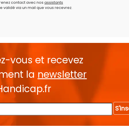
prenez contact avec nos
assistants
e validé via un mail que vous recevrez.
ez-vous et recevez
ement la
newsletter
Handicap.fr
S'ins