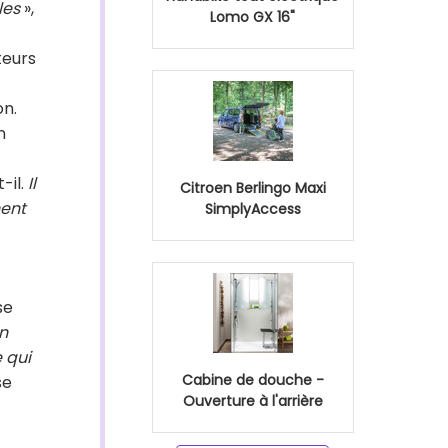
les
»,
Lomo GX 16"
teurs
on.
n
-il.
Il
Citroen Berlingo Maxi
nent
SimplyAccess
se
n
 qui
Cabine de douche -
se
Ouverture à l'arrière