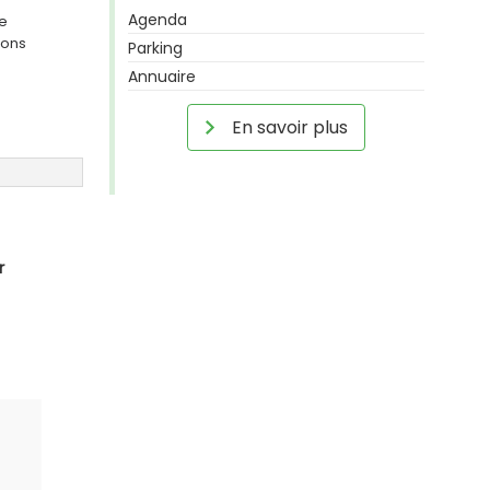
Agenda
ge
ions
Parking
Annuaire
En savoir plus
r