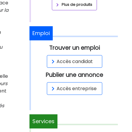
face
Plus de produits
r la
t
n
Emploi
au
Trouver un emploi
Accès candidat
Publier une annonce
elle
ours
Accès entreprise
ent
és
Services