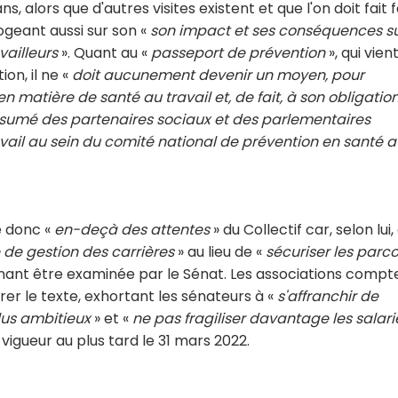
ns, alors que d'autres visites existent et que l'on doit fait 
ogeant aussi sur son «
son impact et ses conséquences su
vailleurs
». Quant au «
passeport de prévention
», qui vien
on, il ne «
doit aucunement devenir un moyen, pour
n matière de santé au travail et, de fait, à son obligatio
ssumé des partenaires sociaux et des parlementaires
avail au sein du comité national de prévention en santé 
e donc «
en-deçà des attentes
» du Collectif car, selon lui, 
 de gestion des carrières
» au lieu de «
sécuriser les parc
tenant être examinée par le Sénat. Les associations compt
er le texte, exhortant les sénateurs à «
s'affranchir de
lus ambitieux
» et «
ne pas fragiliser davantage les salari
 vigueur au plus tard le 31 mars 2022.