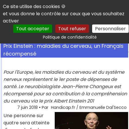
Panneau de gestion des cookies
Ce site utilise des cookies 🍪
et vous donne le contrôle sur ceux que vous souhaitez
activer
Tout accepter
Tout refuser
Personnaliser
Rechercher
Politique de confidentialité
Prix Einstein : maladies du cerveau, un Français
récompensé
Pour l'Europe, les maladies du cerveau et du système
nerveux représentent le 1er poste de dépenses de
santé. Le neurobiologiste Jean-Pierre Changeux est
récompensé pour sa contribution à la compréhension
du cerveau via le prix Albert Einstein 201
7 juin 2018
• Par
Handicap.fr / Emmanuelle Dal'Secco
Une personne sur
quatre sera atteinte