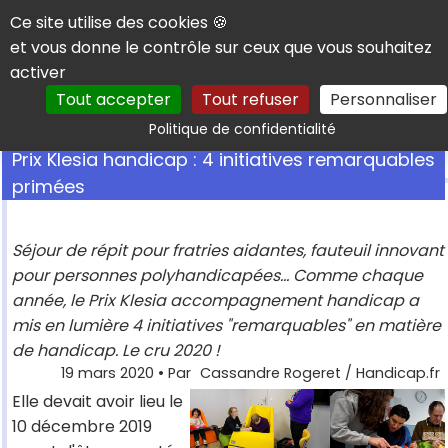
Panneau de gestion des cookies
Ce site utilise des cookies 🍪
et vous donne le contrôle sur ceux que vous souhaitez
activer
Tout accepter
Tout refuser
Personnaliser
Rechercher
Politique de confidentialité
Prix Klesia handicap : 4 initiatives remarquables
primées
Séjour de répit pour fratries aidantes, fauteuil innovant
pour personnes polyhandicapées... Comme chaque
année, le Prix Klesia accompagnement handicap a
mis en lumière 4 initiatives "remarquables" en matière
de handicap. Le cru 2020 !
19 mars 2020
• Par
Cassandre Rogeret / Handicap.fr
Elle devait avoir lieu le
10 décembre 2019