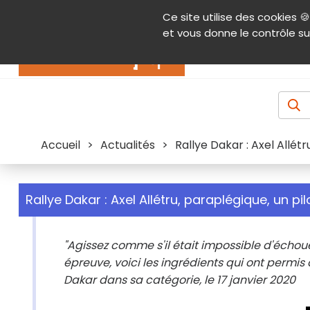
Panneau de gestion des cookies
Ce site utilise des cookies 🍪
Contenu
Aide et accessibilité
Menu pr
et vous donne le contrôle su
Actualités
Accueil
>
Actualités
>
Rallye Dakar : Axel Allétr
Rallye Dakar : Axel Allétru, paraplégique, un pil
"Agissez comme s'il était impossible d'écho
épreuve, voici les ingrédients qui ont permis 
Dakar dans sa catégorie, le 17 janvier 2020