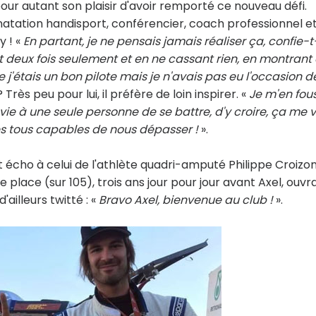
our autant son plaisir d'avoir remporté ce nouveau défi.
atation handisport, conférencier, coach professionnel e
y ! «
En partant, je ne pensais jamais réaliser ça, confie-t-
nt deux fois seulement et en ne cassant rien, en montrant
e j'étais un bon pilote mais je n'avais pas eu l'occasion d
Très peu pour lui, il préfère de loin inspirer. «
Je m'en fou
vie à une seule personne de se battre, d'y croire, ça me 
 tous capables de nous dépasser !
».
 écho à celui de l'athlète quadri-amputé Philippe Croizon,
8e place (sur 105), trois ans jour pour jour avant Axel, ouvr
a d'ailleurs twitté : «
Bravo Axel, bienvenue au club !
».