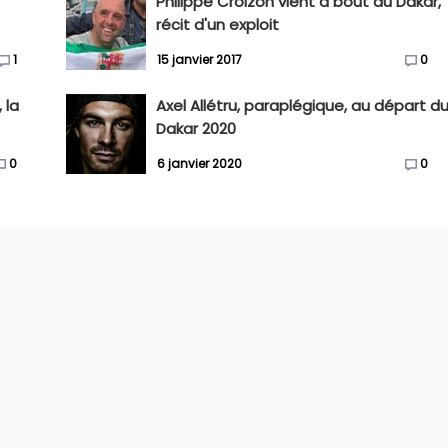
Philippe Croizon vient à bout du Dakar,
récit d'un exploit
1
15 janvier 2017
0
 la
Axel Allétru, paraplégique, au départ d
Dakar 2020
0
6 janvier 2020
0