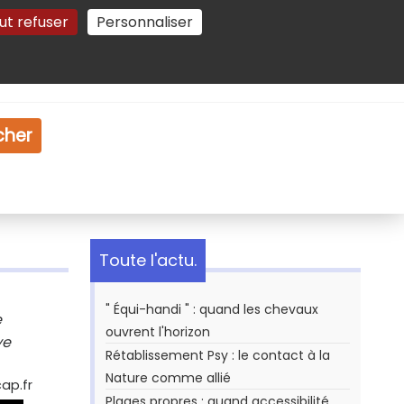
ut refuser
Personnaliser
Gestion des cookies
e
Vidéo
Dossiers
cher
Toute l'actu.
" Équi-handi " : quand les chevaux
e
ouvrent l'horizon
ye
Rétablissement Psy : le contact à la
Nature comme allié
ap.fr
Plages propres : quand accessibilité