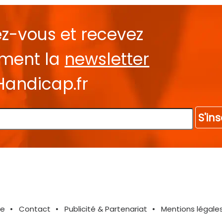
ez-vous et recevez
ement la
newsletter
Handicap.fr
S'ins
te
Contact
Publicité & Partenariat
Mentions légale