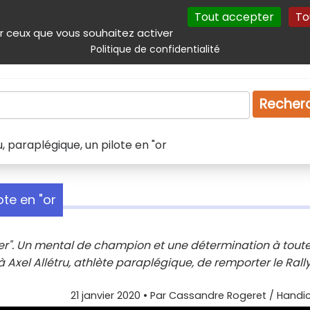
Tout accepter
To
incipal
Navigation complémentaire
Autres services
Plan du site
r ceux que vous souhaitez activer
Politique de confidentialité
Produits & services
Emploi
Droit
Tourism
Recher
u, paraplégique, un pilote en "or
ote en "or
uer". Un mental de champion et une détermination à tout
à Axel Allétru, athlète paraplégique, de remporter le Rall
21 janvier 2020
• Par
Cassandre Rogeret / Handic