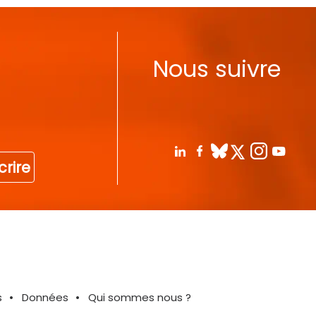
Nous suivre
crire
s
Données
Qui sommes nous ?