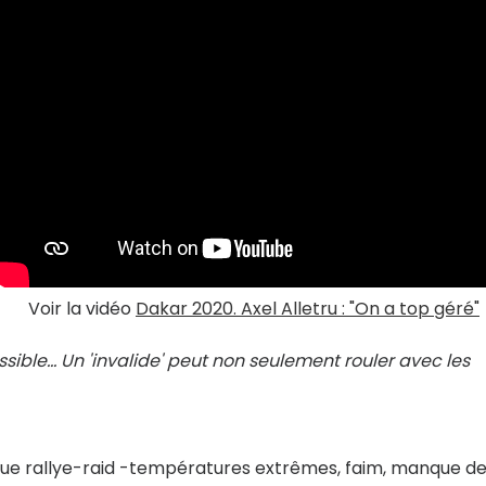
Voir la vidéo
Dakar 2020. Axel Alletru : "On a top géré"
sible... Un 'invalide' peut non seulement rouler avec les
hique rallye-raid -températures extrêmes, faim, manque d