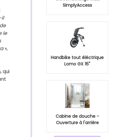
SimplyAccess
t
il
 de
e le
s
va
»,
Handbike tout éléctrique
Lomo GX 16"
 qui
ant
Cabine de douche -
Ouverture à l'arrière