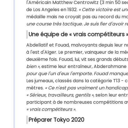
l'Américain Matthew Centrowitz (3 min 50 sec 
de Los Angeles en 1932.
« Cette victoire est un
médaille mais ne croyait pas au record du m
une course très tactique. Je suis fier d'avoir ré
Une équipe de « vrais compétiteurs 
Abdellatif et Fouad, malvoyants depuis leur n
à l'est d'Alger. Le premier, vainqueur de la mé
deuxième fois. Fouad, lui, vit ses grands début
bien »
, estime leur entraîneur, Abderahmane
pour que l'un d'eux l'emporte. Fouad manqu
Les jumeaux, classés dans la catégorie T13 - c
mètres.
« Ce n'est pas vraiment un handicap
« Sérieux, travailleurs, gentils »
, selon leur ent
participant à de nombreuses compétitions ave
« vrais compétiteurs »
.
Préparer Tokyo 2020