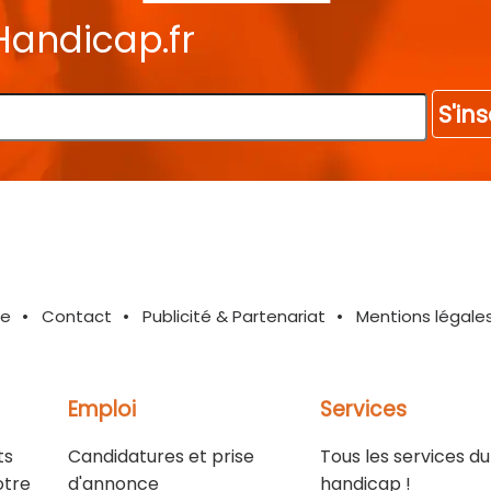
Handicap.fr
S'ins
te
Contact
Publicité & Partenariat
Mentions légale
Emploi
Services
ts
Candidatures et prise
Tous les services du
otre
d'annonce
handicap !