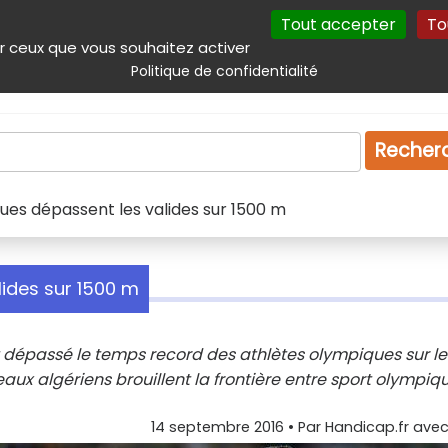
Tout accepter
To
incipal
Navigation complémentaire
Autres services
Plan du site
r ceux que vous souhaitez activer
Politique de confidentialité
Produits & services
Emploi
Droit
Tourism
Recher
ues dépassent les valides sur 1500 m
ides sur 1500 m
t dépassé le temps record des athlètes olympiques sur le
ux algériens brouillent la frontière entre sport olympiq
14 septembre 2016
• Par
Handicap.fr avec 