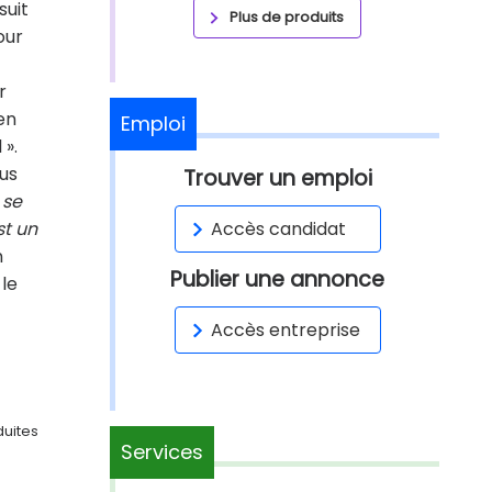
suit
Plus de produits
our
r
en
Emploi
 ».
lus
Trouver un emploi
 se
st un
Accès candidat
n
Publier une annonce
 le
Accès entreprise
duites
Services