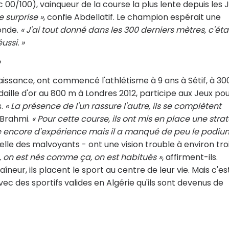
00/100), vainqueur de la course la plus lente depuis les 
e surprise »
, confie Abdellatif. Le champion espérait une
onde.
« J'ai tout donné dans les 300 derniers mètres, c'éta
ussi. »
»
aissance, ont commencé l'athlétisme à 9 ans à Sétif, à 3
daille d'or au 800 m à Londres 2012, participe aux Jeux pou
s.
« La présence de l'un rassure l'autre, ils se complètent
 Brahmi.
« Pour cette course, ils ont mis en place une stra
e encore d'expérience mais il a manqué de peu le podiu
elle des malvoyants - ont une vision trouble à environ tro
, on est nés comme ça, on est habitués »
, affirment-ils.
raîneur, ils placent le sport au centre de leur vie. Mais c'es
c des sportifs valides en Algérie qu'ils sont devenus de