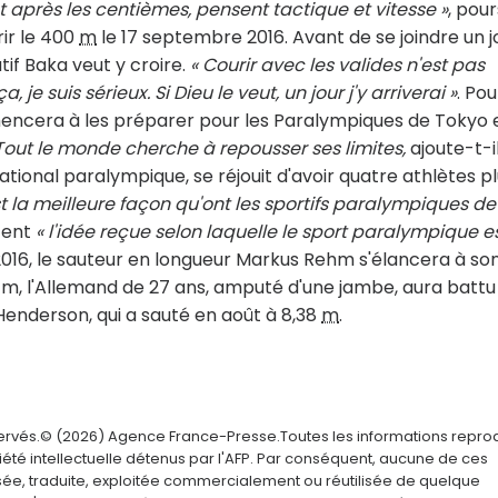
t après les centièmes, pensent tactique et vitesse »
, pour
rir le 400
m
le 17 septembre 2016. Avant de se joindre un j
if Baka veut y croire.
« Courir avec les valides n'est pas
je suis sérieux. Si Dieu le veut, un jour j'y arriverai »
. Pou
mmencera à les préparer pour les Paralympiques de Tokyo 
 Tout le monde cherche à repousser ses limites,
ajoute-t-il
ional paralympique, se réjouit d'avoir quatre athlètes p
st la meilleure façon qu'ont les sportifs paralympiques de
ttent
« l'idée reçue selon laquelle le sport paralympique e
2016, le sauteur en longueur Markus Rehm s'élancera à so
0 m, l'Allemand de 27 ans, amputé d'une jambe, aura battu
Henderson, qui a sauté en août à 8,38
m
.
servés.© (2026) Agence France-Presse.Toutes les informations repro
été intellectuelle détenus par l'AFP. Par conséquent, aucune de ces
usée, traduite, exploitée commercialement ou réutilisée de quelque