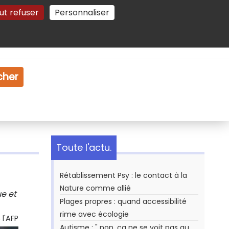
ut refuser
Personnaliser
Gestion des cookies
e
Vidéo
Dossiers
cher
Toute l'actu.
Rétablissement Psy : le contact à la
Nature comme allié
ue et
Plages propres : quand accessibilité
rime avec écologie
l'AFP
Autisme : " non, ça ne se voit pas au