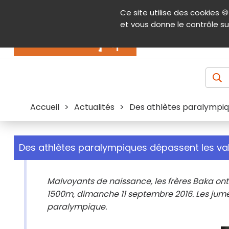
Panneau de gestion des cookies
Ce site utilise des cookies 🍪
Contenu
Aide et accessibilité
Menu pr
et vous donne le contrôle su
Actualités
Accueil
>
Actualités
>
Des athlètes paralympiq
Des athlètes paralympiques dépassent les val
Malvoyants de naissance, les frères Baka on
1500m, dimanche 11 septembre 2016. Les jumea
paralympique.