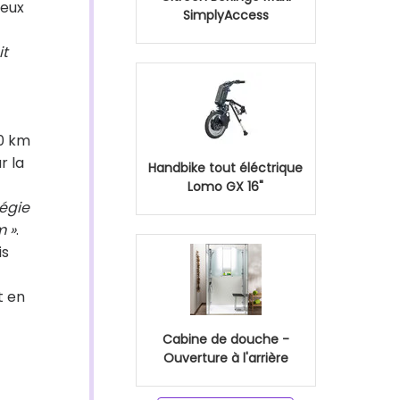
Jeux
SimplyAccess
it
00 km
r la
Handbike tout éléctrique
Lomo GX 16"
tégie
m »
.
is
t en
Cabine de douche -
Ouverture à l'arrière