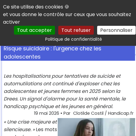
Panneau de gestion des cookies
Ce site utilise des cookies 🍪
et vous donne le contrôle sur ceux que vous souhaitez
activer
Tout accepter
Tout refuser
Personnaliser
Rechercher
Politique de confidentialité
Risque suicidaire : l'urgence chez les
adolescentes
Les hospitalisations pour tentatives de suicide et
automutilations ont continué d'exploser chez les
adolescentes et jeunes femmes en 2025 selon la
Drees. Un signal d'alarme pour la santé mentale, le
handicap psychique et les jeunes en général.
19 mai 2026
• Par
Clotilde Costil / Handicap.fr
« Une crise majeure et
silencieuse. »
Les mots