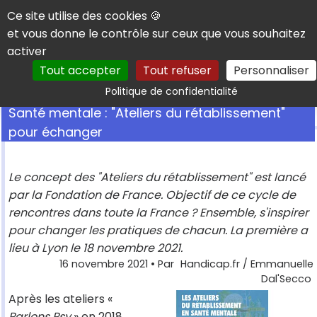
Panneau de gestion des cookies
Ce site utilise des cookies 🍪
et vous donne le contrôle sur ceux que vous souhaitez
activer
Tout accepter
Tout refuser
Personnaliser
Rechercher
Politique de confidentialité
Santé mentale : "Ateliers du rétablissement"
pour échanger
Le concept des "Ateliers du rétablissement" est lancé
par la Fondation de France. Objectif de ce cycle de
rencontres dans toute la France ? Ensemble, s'inspirer
pour changer les pratiques de chacun. La première a
lieu à Lyon le 18 novembre 2021.
16 novembre 2021
• Par
Handicap.fr / Emmanuelle
Dal'Secco
Après les ateliers «
Parlons Psy
» en 2018,