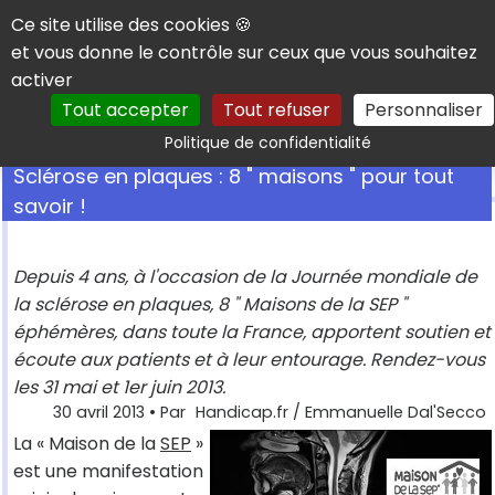
Panneau de gestion des cookies
Ce site utilise des cookies 🍪
et vous donne le contrôle sur ceux que vous souhaitez
activer
Tout accepter
Tout refuser
Personnaliser
Rechercher
Politique de confidentialité
Sclérose en plaques : 8 " maisons " pour tout
savoir !
Depuis 4 ans, à l'occasion de la Journée mondiale de
la sclérose en plaques, 8 " Maisons de la SEP "
éphémères, dans toute la France, apportent soutien et
écoute aux patients et à leur entourage. Rendez-vous
les 31 mai et 1er juin 2013.
30 avril 2013
• Par
Handicap.fr / Emmanuelle Dal'Secco
La « Maison de la
SEP
»
est une manifestation