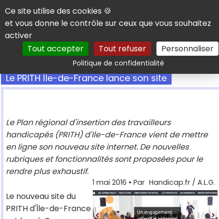
Panneau de gestion des cookies
Ce site utilise des cookies 🍪
et vous donne le contrôle sur ceux que vous souhaitez
activer
Tout accepter
Tout refuser
Personnaliser
Rechercher
Politique de confidentialité
Le PRITH Île-de-France lance son site
Le Plan régional d'insertion des travailleurs
handicapés (PRITH) d'Ile-de-France vient de mettre
en ligne son nouveau site internet. De nouvelles
rubriques et fonctionnalités sont proposées pour le
rendre plus exhaustif.
1 mai 2016
• Par
Handicap.fr / A.L.G.
Le nouveau site du
PRITH d'Île-de-France