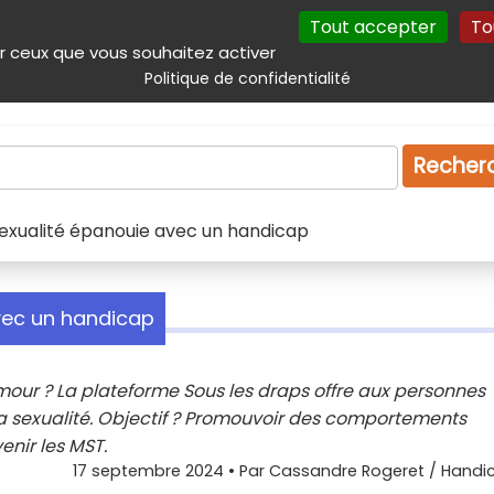
Tout accepter
To
incipal
Navigation complémentaire
Autres services
Plan du site
r ceux que vous souhaitez activer
Politique de confidentialité
Produits & services
Emploi
Droit
Tourism
Recher
 sexualité épanouie avec un handicap
avec un handicap
mour ? La plateforme Sous les draps offre aux personnes
a sexualité. Objectif ? Promouvoir des comportements
nir les MST.
17 septembre 2024
• Par
Cassandre Rogeret / Handic