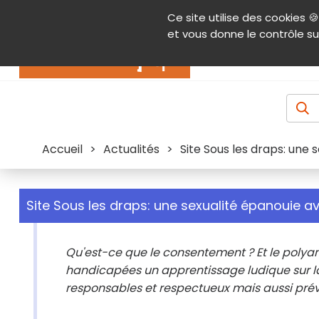
Panneau de gestion des cookies
Ce site utilise des cookies 🍪
Contenu
Aide et accessibilité
Menu pr
et vous donne le contrôle su
Actualités
Accueil
>
Actualités
>
Site Sous les draps: une
Site Sous les draps: une sexualité épanouie 
Qu'est-ce que le consentement ? Et le polya
handicapées un apprentissage ludique sur l
responsables et respectueux mais aussi préve