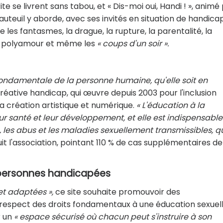
e se livrent sans tabou, et « Dis-moi oui, Handi ! », animé
auteuil y aborde, avec ses invités en situation de handica
ue les fantasmes, la drague, la rupture, la parentalité, la
 le polyamour et même les
« coups d'un soir ».
fondamentale de la personne humaine, qu'elle soit en
éative handicap, qui œuvre depuis 2003 pour l'inclusion
la création artistique et numérique.
« L'éducation à la
eur santé et leur développement, et elle est indispensable
s, les abus et les maladies sexuellement transmissibles, q
it l'association, pointant 110 % de cas supplémentaires de
 personnes handicapées
et adaptées »,
ce site souhaite promouvoir des
respect des droits fondamentaux à une éducation sexuel
r un
« espace sécurisé où chacun peut s'instruire à son