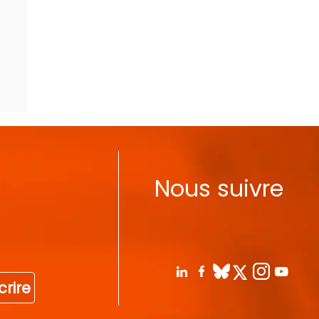
Nous suivre
crire