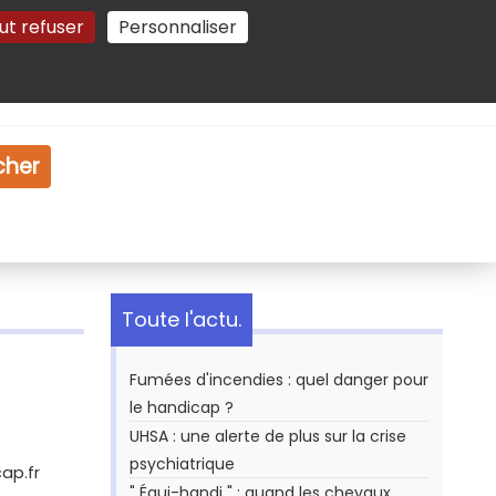
ut refuser
Personnaliser
Gestion des cookies
e
Vidéo
Dossiers
cher
Toute l'actu.
Fumées d'incendies : quel danger pour
le handicap ?
UHSA : une alerte de plus sur la crise
psychiatrique
ap.fr
" Équi-handi " : quand les chevaux