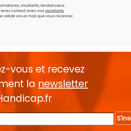
amatoires, insultants, tendancieux...
prenez contact avec nos
assistants
e validé via un mail que vous recevrez.
ez-vous et recevez
ement la
newsletter
Handicap.fr
S'ins