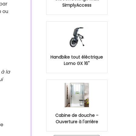
 par
SimplyAccess
p ou
Handbike tout éléctrique
Lomo GX 16"
 à la
ui
Cabine de douche -
Ouverture à l'arrière
le