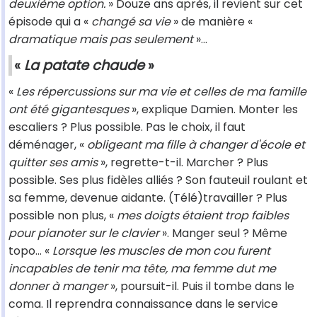
deuxième option.
» Douze ans après, il revient sur cet
épisode qui a «
changé sa vie
» de manière «
dramatique mais pas seulement
»...
«
La patate chaude
»
«
Les répercussions sur ma vie et celles de ma famille
ont été gigantesques
», explique Damien. Monter les
escaliers ? Plus possible. Pas le choix, il faut
déménager, «
obligeant ma fille à changer d'école et
quitter ses amis
», regrette-t-il. Marcher ? Plus
possible. Ses plus fidèles alliés ? Son fauteuil roulant et
sa femme, devenue aidante. (Télé)travailler ? Plus
possible non plus, «
mes doigts étaient trop faibles
pour pianoter sur le clavier
». Manger seul ? Même
topo... «
Lorsque les muscles de mon cou furent
incapables de tenir ma tête, ma femme dut me
donner à manger
», poursuit-il. Puis il tombe dans le
coma. Il reprendra connaissance dans le service