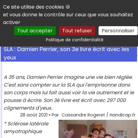
Panneau de gestion des cookies
Ce site utilise des cookies 🍪
et vous donne le contrôle sur ceux que vous souhaitez
activer
Tout accepter
Tout refuser
Personnaliser
Rechercher
Politique de confidentialité
SLA : Damien Perrier, son 3e livre écrit avec les
yeux
A 35 ans, Damien Perrier imagine une vie bien réglée.
C'est sans compter sur la SLA qui l'emprisonne dans
son corps mais lui fait aussi voir la vie autrement et le
pousse à écrire. Son 3è livre est écrit avec 297 000
clignements d'yeux.
28 août 2021
• Par
Cassandre Rogeret / Handicap.fr
* Sclérose latérale
amyotrophique