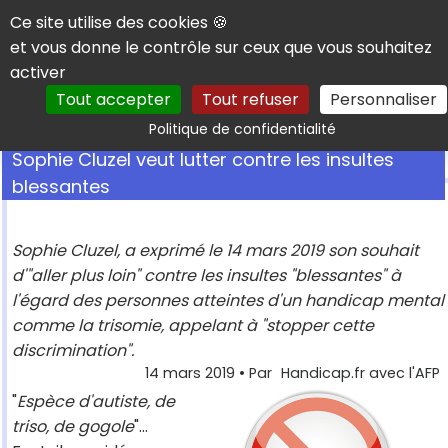
Panneau de gestion des cookies
Ce site utilise des cookies 🍪
et vous donne le contrôle sur ceux que vous souhaitez
activer
Tout accepter
Tout refuser
Personnaliser
Rechercher
Politique de confidentialité
Sophie Cluzel veut lutter contre les insultes
blessantes
Sophie Cluzel, a exprimé le 14 mars 2019 son souhait
d'"aller plus loin" contre les insultes "blessantes" à
l'égard des personnes atteintes d'un handicap mental
comme la trisomie, appelant à "stopper cette
discrimination".
14 mars 2019
• Par
Handicap.fr avec l'AFP
"
Espèce d'autiste, de
triso, de gogole
"...