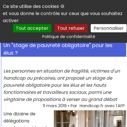
Panneau de gestion des cookies
Ce site utilise des cookies 🍪
et vous donne le contrôle sur ceux que vous souhaitez
activer
Tout accepter
Tout refuser
Personnaliser
Rechercher
Politique de confidentialité
Un "stage de pauvreté obligatoire" pour les
élus ?
Les personnes en situation de fragilité, victimes d'un
handicap ou précaires, ont proposé un stage de
pauvreté obligatoire pour les élus et les hauts
fonctionnaires et travailleurs sociaux, parmi une
vingtaine de propositions à verser au grand débat
11 mars 2019
• Par
Handicap.fr avec l'AFP
Une dizaine de
délégations