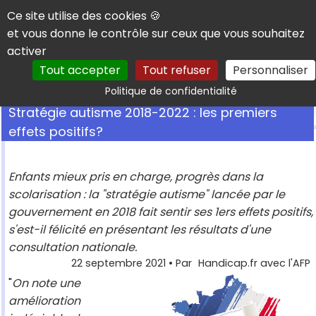
Panneau de gestion des cookies
Ce site utilise des cookies 🍪
et vous donne le contrôle sur ceux que vous souhaitez
activer
Tout accepter
Tout refuser
Personnaliser
Rechercher
Politique de confidentialité
Stratégie autisme 2018-2022 : les premiers
effets positifs?
Enfants mieux pris en charge, progrès dans la
scolarisation : la "stratégie autisme" lancée par le
gouvernement en 2018 fait sentir ses 1ers effets positifs,
s'est-il félicité en présentant les résultats d'une
consultation nationale.
22 septembre 2021
• Par
Handicap.fr avec l'AFP
"
On note une
amélioration