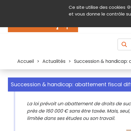
Panneau de gestion des cookies
Ce site utilise des cookies 🍪
Contenu
Aide et accessibilité
Menu pr
et vous donne le contrôle su
Actualités
Accueil
>
Actualités
>
Succession & handicap: ab
Succession & handicap: abattement fiscal diffi
La loi prévoit un abattement de droits de s
près de 160 000 € sans être taxée. Mais, seul, 
limitée dans ses études ou son travail.