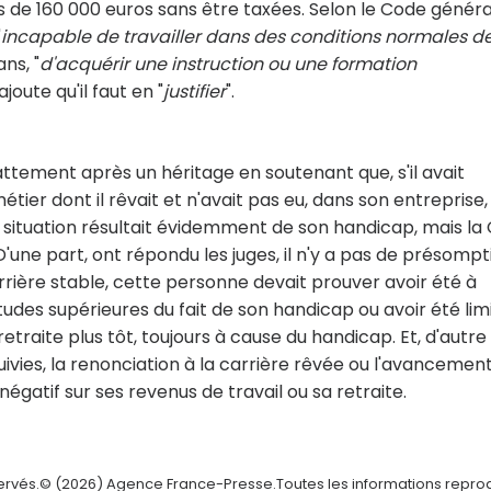
 de 160 000 euros sans être taxées. Selon le Code généra
"
incapable de travailler dans des conditions normales d
ns, "
d'acquérir une instruction ou une formation
ajoute qu'il faut en "
justifier
".
ttement après un héritage en soutenant que, s'il avait
 métier dont il rêvait et n'avait pas eu, dans son entreprise,
te situation résultait évidemment de son handicap, mais la
'une part, ont répondu les juges, il n'y a pas de présompt
rrière stable, cette personne devait prouver avoir été à
études supérieures du fait de son handicap ou avoir été lim
traite plus tôt, toujours à cause du handicap. Et, d'autre
uivies, la renonciation à la carrière rêvée ou l'avancement
négatif sur ses revenus de travail ou sa retraite.
servés.© (2026) Agence France-Presse.Toutes les informations repro