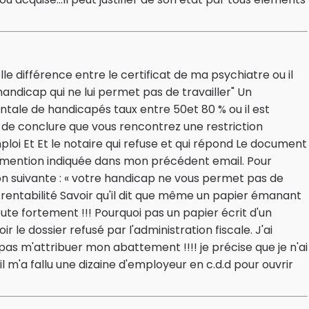
le différence entre le certificat de ma psychiatre ou il
 handicap qui ne lui permet pas de travailler" Un
tale de handicapés taux entre 50et 80 % ou il est
 de conclure que vous rencontrez une restriction
mploi Et Et le notaire qui refuse et qui répond Le document
mention indiquée dans mon précédent email. Pour
on suivante : « votre handicap ne vous permet pas de
 rentabilité Savoir qu'il dit que même un papier émanant
oute fortement !!! Pourquoi pas un papier écrit d'un
ir le dossier refusé par l'administration fiscale. J'ai
pas m'attribuer mon abattement !!!! je précise que je n'ai
l m'a fallu une dizaine d'employeur en c.d.d pour ouvrir