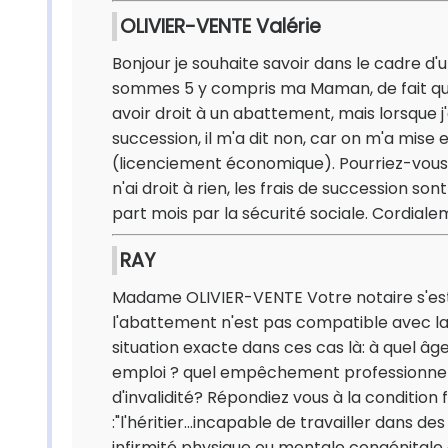
OLIVIER-VENTE Valérie
Bonjour je souhaite savoir dans le cadre d
sommes 5 y compris ma Maman, de fait que j
avoir droit à un abattement, mais lorsque j'
succession, il m'a dit non, car on m'a mise e
(licenciement économique). Pourriez-vous me 
n'ai droit à rien, les frais de succession s
part mois par la sécurité sociale. Cordia
RAY
Madame OLIVIER-VENTE Votre notaire s'es
l'abattement n'est pas compatible avec la rè
situation exacte dans ces cas là: à quel âge
emploi ? quel empêchement professionnel c
d'invalidité? Répondiez vous à la condition f
:"l'héritier...incapable de travailler dans d
infirmité physique ou mentale congénitale o