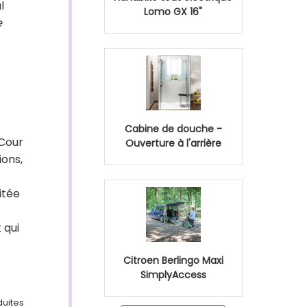
l
Lomo GX 16"
e
Cabine de douche -
 Cour
Ouverture à l'arrière
ions,
itée
 qui
Citroen Berlingo Maxi
SimplyAccess
duites