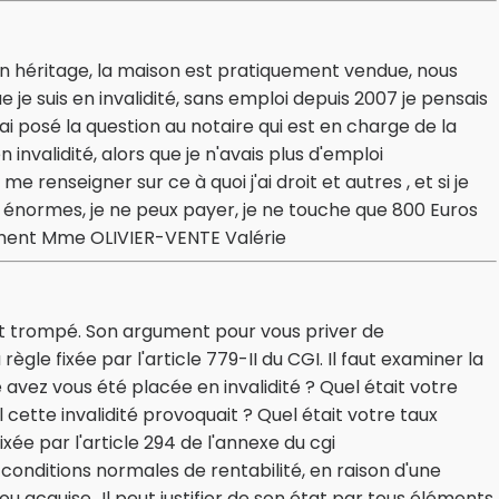
'un héritage, la maison est pratiquement vendue, nous
e suis en invalidité, sans emploi depuis 2007 je pensais
ai posé la question au notaire qui est en charge de la
n invalidité, alors que je n'avais plus d'emploi
renseigner sur ce à quoi j'ai droit et autres , et si je
ont énormes, je ne peux payer, je ne touche que 800 Euros
lement Mme OLIVIER-VENTE Valérie
t trompé. Son argument pour vous priver de
gle fixée par l'article 779-II du CGI. Il faut examiner la
 avez vous été placée en invalidité ? Quel était votre
ette invalidité provoquait ? Quel était votre taux
ixée par l'article 294 de l'annexe du cgi
es conditions normales de rentabilité, en raison d'une
u acquise...Il peut justifier de son état par tous éléments