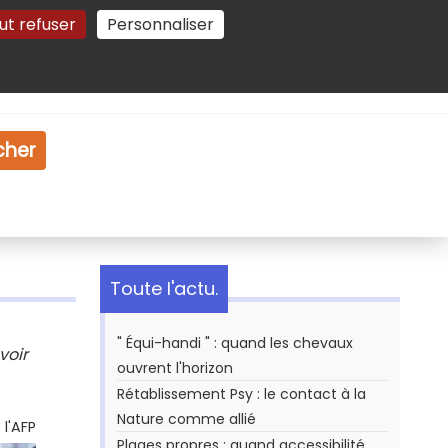
ut refuser
Personnaliser
Gestion des cookies
e
Vidéo
Dossiers
cher
Toute l'actu.
" Équi-handi " : quand les chevaux
voir
ouvrent l'horizon
Rétablissement Psy : le contact à la
Nature comme allié
l'AFP
Plages propres : quand accessibilité