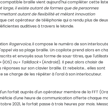
compatible braille vient aujourd'hui compléter cette liste
t large, il existe autant de formes que de personnes
rmettant autant de flexibilité et mêlant innovation
lique cet opérateur de téléphonie qui a rendu plus de deux
éficientes auditives à travers le Monde.
ation
Rogervoice
, il compose le numéro de son interlocut
l'appel via sa plage braille. Un copilote prend alors en ch
nscrits et envoyés sous forme de sous-titres, que l'utilisat
» (iOS) ou «
TalkBack
» (Android). Il peut alors choisir de
éponses sur son clavier braille. Et rebelote... elles sont
te se charge de les répéter à l'oral à son interlocuteur.
 d'un forfait auprès d'un opérateur membre de la FFT (Or
néficie d'une heure de communication offerte chaque mo
tobre 2021, le forfait passe à trois heures par mois. Mess