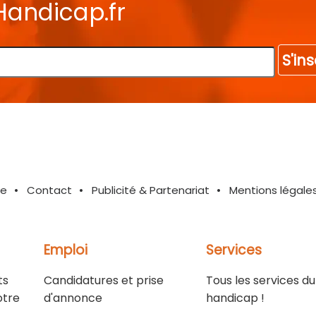
Handicap.fr
S'ins
te
Contact
Publicité & Partenariat
Mentions légale
Emploi
Services
ts
Candidatures et prise
Tous les services du
otre
d'annonce
handicap !