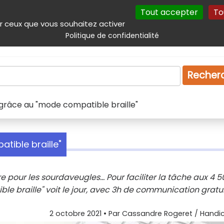
Tout accepter
To
incipal
Navigation complémentaire
Autres services
Plan du site
r ceux que vous souhaitez activer
Politique de confidentialité
Produits & services
Emploi
Droit
Tourism
Recher
 grâce au "mode compatible braille"
tible braille"
e pour les sourdaveugles... Pour faciliter la tâche aux 4 5
e braille" voit le jour, avec 3h de communication gratu
2 octobre 2021
• Par
Cassandre Rogeret / Handic