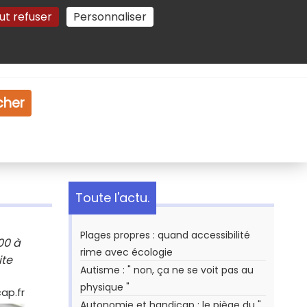
ut refuser
Personnaliser
Gestion des cookies
e
Vidéo
Dossiers
cher
Toute l'actu.
Plages propres : quand accessibilité
00 à
rime avec écologie
ite
Autisme : " non, ça ne se voit pas au
physique "
ap.fr
Autonomie et handicap : le piège du "