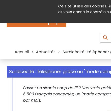
Panneau de gestion des cookies
Ce site utilise des cookies 🍪
Contenu
Aide et accessibilité
Menu pr
et vous donne le contrôle su
Actualités
Accueil
>
Actualités
>
Surdicécité : téléphoner
Surdicécité : téléphoner grâce au "mode compa
Passer un simple coup de fil ? Une vraie galèr
6 500 Français concernés, un "mode compatibl
par mois.