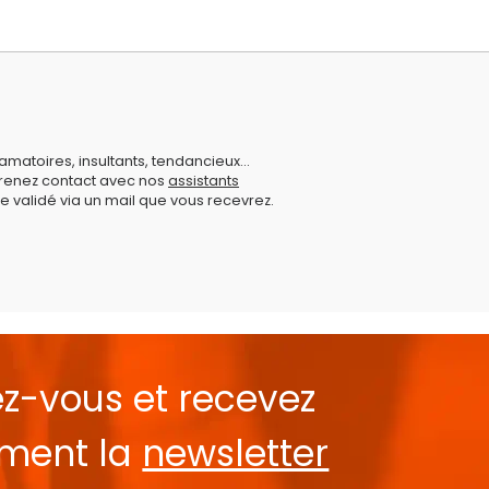
amatoires, insultants, tendancieux...
prenez contact avec nos
assistants
e validé via un mail que vous recevrez.
ez-vous et recevez
ement la
newsletter