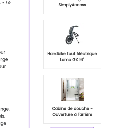
. «
Le
SimplyAccess
eur
Handbike tout éléctrique
arge
Lomo GX 16"
eur
ange,
Cabine de douche -
Ouverture à l'arrière
is,
age