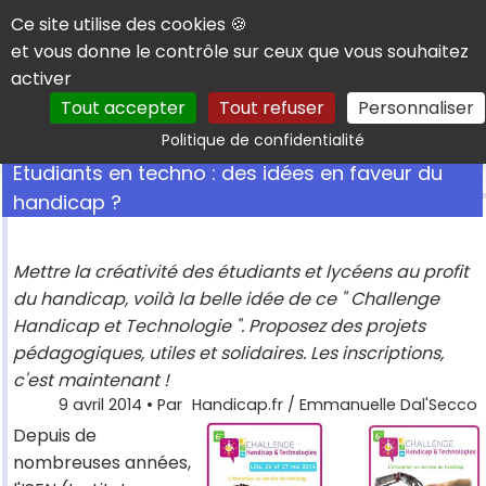
Panneau de gestion des cookies
Ce site utilise des cookies 🍪
et vous donne le contrôle sur ceux que vous souhaitez
activer
Tout accepter
Tout refuser
Personnaliser
Rechercher
Politique de confidentialité
Etudiants en techno : des idées en faveur du
handicap ?
Mettre la créativité des étudiants et lycéens au profit
du handicap, voilà la belle idée de ce " Challenge
Handicap et Technologie ". Proposez des projets
pédagogiques, utiles et solidaires. Les inscriptions,
c'est maintenant !
9 avril 2014
• Par
Handicap.fr / Emmanuelle Dal'Secco
Depuis de
nombreuses années,