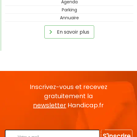
Agenda
Parking
Annuaire
En savoir plus
Inscrivez-vous et recevez
gratuitement la
newsletter
Handicap.fr
Rentrez votre E-mail
S'inscrire