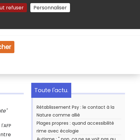
ut refuser
Personnaliser
Gestion des cookies
e
Vidéo
Dossiers
cher
Toute l'actu.
Rétablissement Psy : le contact à la
ute"
Nature comme allié
Plages propres : quand accessibilité
l'AFP
rime avec écologie
ontre
Autisme : " non, ça ne se voit pas au