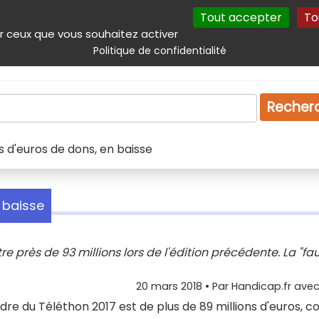
Tout accepter
To
incipal
Navigation complémentaire
Autres services
Plan du site
r ceux que vous souhaitez activer
Politique de confidentialité
Produits & services
Emploi
Droit
Tourism
Recher
ns d'euros de dons, en baisse
n baisse
re près de 93 millions lors de l'édition précédente. La "fa
20 mars 2018
• Par
Handicap.fr avec 
dre du Téléthon 2017 est de plus de 89 millions d'euros, c