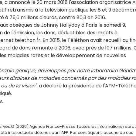
te, a annoncé le 20 mars 2018 l'association
organisatrice 
if retransmis à la télévision publique
les 8 et 9 décembre
té à 75,6
millions d'euros, contre 80,3 en 2016.
 aux obsèques de Johnny Hallyday
à Paris le samedi 9,
in de l'émission, les dons, déductibles des impôts à
ternet
telethon.fr
.
En 2015, le Téléthon avait recueilli au fi
record de dons remonte à 2006, avec près de 107
millions.
es maladies rares et le
développement de nouvelles
érapie génique, développés par
notre laboratoire Génét
eurs dizaines de malades concernés par des maladies r
ou de la vision"
, a déclaré la présidente de
l'AFM-Télétho
iqué.
e.
servés.© (2026) Agence France-Presse.Toutes les informations repro
été intellectuelle détenus par l'AFP. Par conséquent, aucune de ces