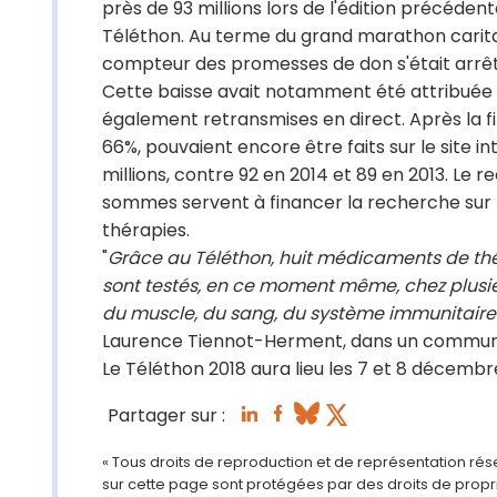
près de 93
millions lors de l'édition précéden
Téléthon.
Au terme du grand marathon caritat
compteur des promesses de don s'était arrê
Cette baisse avait notamment été attribuée
également retransmises en direct.
Après la f
66%,
pouvaient encore être faits sur le site in
millions, contre 92 en
2014 et 89 en 2013. Le 
sommes servent à financer la recherche sur l
thérapies.
"
Grâce au Téléthon, huit médicaments de th
sont testés, en ce moment même, chez plusi
du muscle, du sang, du
système immunitaire 
Laurence Tiennot-Herment, dans un commun
Le Téléthon 2018 aura lieu les 7 et 8 décembr
Partager sur :
« Tous droits de reproduction et de représentation ré
sur cette page sont protégées par des droits de propri