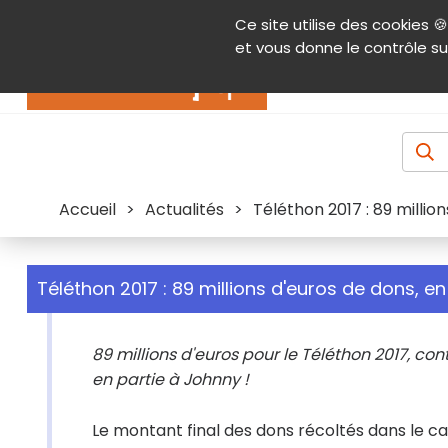
Panneau de gestion des cookies
Ce site utilise des cookies 🍪
Contenu
Aide et accessibilité
Menu pr
et vous donne le contrôle su
Actualités
Accueil
>
Actualités
>
Téléthon 2017 : 89 millio
Téléthon 2017 : 89 millions d'euros de dons, e
89 millions d'euros pour le Téléthon 2017, cont
en partie à Johnny !
Le montant final des dons récoltés dans le
ca