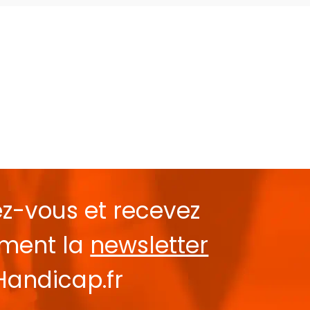
ez-vous et recevez
ement la
newsletter
Handicap.fr