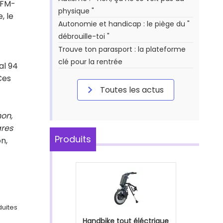
AFM-
physique "
, le
Autonomie et handicap : le piège du "
débrouille-toi "
Trouve ton parasport : la plateforme
clé pour la rentrée
nal 94
Ces
Toutes les actus
hon,
ares
Produits
n,
duites
Handbike tout éléctrique