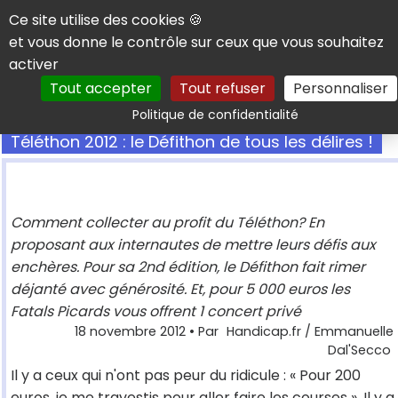
Panneau de gestion des cookies
Ce site utilise des cookies 🍪
et vous donne le contrôle sur ceux que vous souhaitez
activer
Tout accepter
Tout refuser
Personnaliser
Rechercher
Politique de confidentialité
Téléthon 2012 : le Défithon de tous les délires !
Comment collecter au profit du Téléthon? En
proposant aux internautes de mettre leurs défis aux
enchères. Pour sa 2nd édition, le Défithon fait rimer
déjanté avec générosité. Et, pour 5 000 euros les
Fatals Picards vous offrent 1 concert privé
18 novembre 2012
• Par
Handicap.fr / Emmanuelle
Dal'Secco
Il y a ceux qui n'ont pas peur du ridicule : « Pour 200
euros, je me travestis pour aller faire les courses ». Il y a