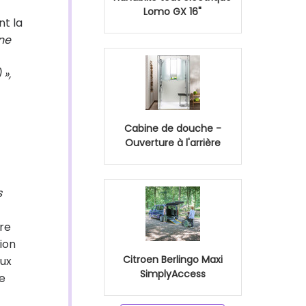
Lomo GX 16"
nt la
ne
»,
Cabine de douche -
Ouverture à l'arrière
s
re
ion
Citroen Berlingo Maxi
aux
SimplyAccess
le