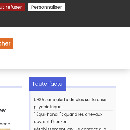
ut refuser
Personnaliser
Gestion des cookies
e
Vidéo
Dossiers
cher
Toute l'actu.
UHSA : une alerte de plus sur la crise
psychiatrique
per
" Équi-handi " : quand les chevaux
ouvrent l'horizon
Secco
Rétablissement Psy : le contact à la