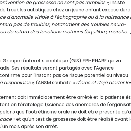
 prévention de grossesse ne sont pas remplies »,
insiste
n de troubles autistiques chez un jeune enfant exposé dura
ce d'anomalie visible à l'échographie ou à la naissance 
entera pas de troubles, notamment des troubles neuro-
 de retard des fonctions motrices (équilibre, marche…) 
e Groupe d'intérêt scientifique (GIS) EPI-PHARE qui va
adie. Ses résultats seront partagés avec l'Agence
nfirme pour l'instant pas ce risque potentiel au niveau
 disponibles »,
l'ANSM souhaite
« d'ores et déjà alerter le
itement doit immédiatement être arrêté et la patiente êt
ent en tératologie (science des anomalies de l'organisat
elons que l'isotrétinoïne orale ne doit être prescrite qu'
icace »
et qu'un test de grossesse doit être réalisé avant 
u'un mois après son arrêt.