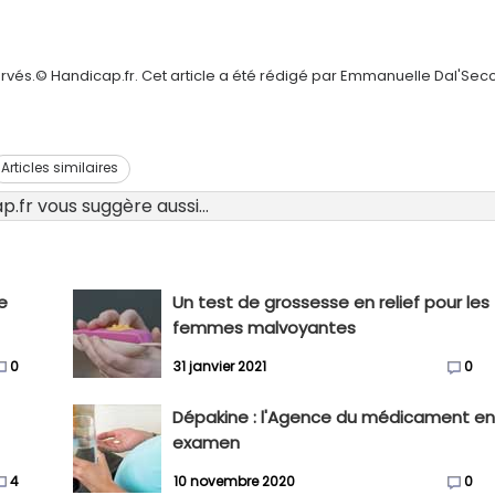
ervés.© Handicap.fr. Cet article a été rédigé par Emmanuelle Dal'Sec
Articles similaires
.fr vous suggère aussi...
e
Un test de grossesse en relief pour les
femmes malvoyantes
0
31 janvier 2021
0
Dépakine : l'Agence du médicament e
examen
4
10 novembre 2020
0