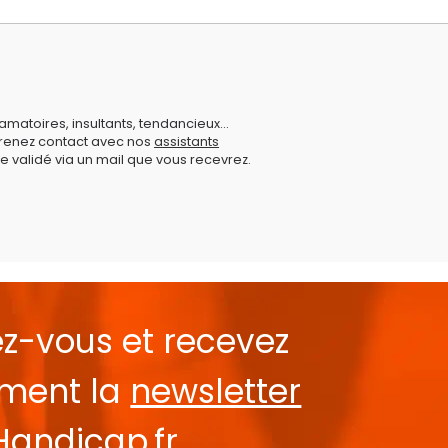
amatoires, insultants, tendancieux...
prenez contact avec nos
assistants
e validé via un mail que vous recevrez.
ez-vous et recevez
ement la
newsletter
Handicap.fr