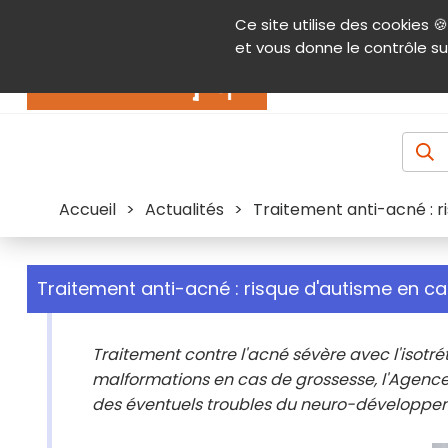
Panneau de gestion des cookies
Ce site utilise des cookies 🍪
Contenu
Aide et accessibilité
Menu pr
et vous donne le contrôle su
Actualités
Accueil
>
Actualités
>
Traitement anti-acné : r
Traitement anti-acné : risque d'autisme en c
Traitement contre l'acné sévère avec l'isotrét
malformations en cas de grossesse, l'Agen
des éventuels troubles du neuro-développe