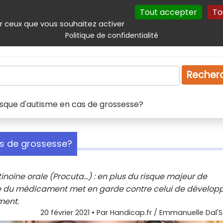
Tout accepter
To
incipal
Navigation complémentaire
Autres services
Plan du site
r ceux que vous souhaitez activer
Politique de confidentialité
Produits & services
Emploi
Droit
Tourism
Recher
isque d'autisme en cas de grossesse?
as de grossesse?
inoïne orale (Procuta...) : en plus du risque majeur de
ce du médicament met en garde contre celui de dévelop
ment.
20 février 2021
• Par
Handicap.fr / Emmanuelle Dal'