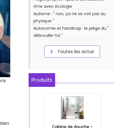
rime avec écologie
Autisme : " non, ça ne se voit pas au
physique "
Autonomie et handicap : le piège du "
débrouille-toi "
Toutes les actus
Produits
rix
utien
Cabine de douche -