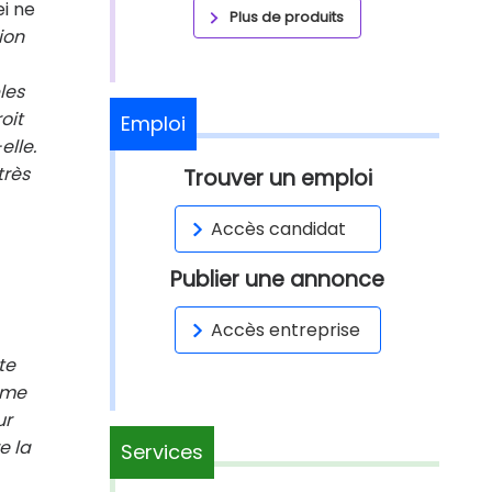
ei ne
Plus de produits
ion
les
oit
Emploi
elle.
très
Trouver un emploi
Accès candidat
Publier une annonce
Accès entreprise
te
l me
ur
e la
Services