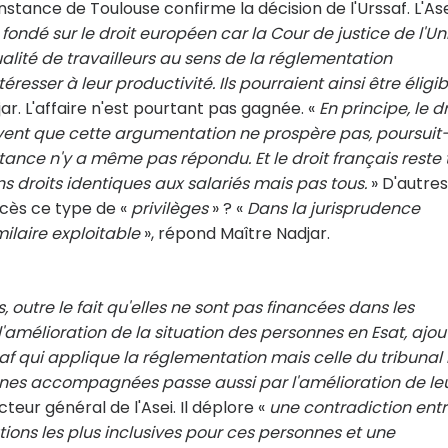
 instance de Toulouse confirme la décision de l'Urssaf. L'As
 fondé sur le droit européen car la Cour de justice de l'Un
ualité de travailleurs au sens de la réglementation
éresser à leur productivité. Ils pourraient ainsi être éligib
ar. L'affaire n'est pourtant pas gagnée. «
En principe, le dr
uvent que cette argumentation ne prospère pas, poursuit-
tance n'y a même pas répondu. Et le droit français reste 
ins droits identiques aux salariés mais pas tous.
» D'autres
ccès ce type de «
privilèges
» ? «
Dans la jurisprudence
ilaire exploitable
», répond Maître Nadjar.
outre le fait qu'elles ne sont pas financées dans les
l'amélioration de la situation des personnes en Esat, ajou
saf qui applique la réglementation mais celle du tribuna
nnes accompagnées passe aussi par l'amélioration de le
cteur général de l'Asei. Il déplore «
une contradiction entr
utions les plus inclusives pour ces personnes et une