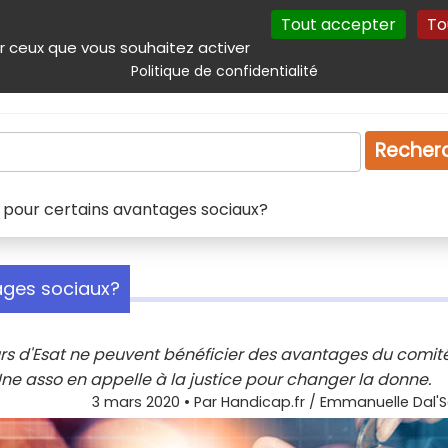
Tout accepter
To
incipal
Navigation complémentaire
Autres services
Plan du site
r ceux que vous souhaitez activer
Politique de confidentialité
Produits & services
Emploi
Droit
Tourism
Recher
sé pour certains avantages sociaux?
tages sociaux?
lleurs d'Esat ne peuvent bénéficier des avantages du comit
Une asso en appelle à la justice pour changer la donne.
3 mars 2020
• Par
Handicap.fr / Emmanuelle Dal'