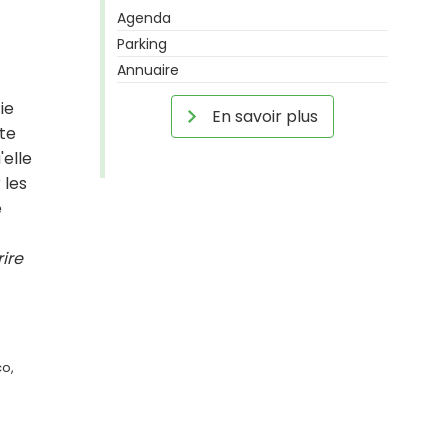
Agenda
Parking
Annuaire
ie
En savoir plus
ite
'elle
 les
e
rire
co,