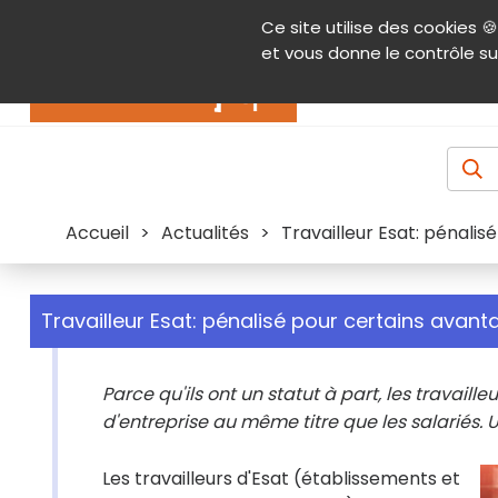
Panneau de gestion des cookies
Ce site utilise des cookies 🍪
Contenu
Aide et accessibilité
Menu pr
et vous donne le contrôle su
Actualités
Accueil
>
Actualités
>
Travailleur Esat: pénali
Travailleur Esat: pénalisé pour certains avan
Parce qu'ils ont un statut à part, les travai
d'entreprise au même titre que les salariés. 
Les travailleurs d'Esat (établissements et