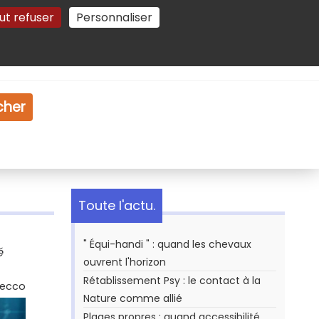
ut refuser
Personnaliser
Gestion des cookies
e
Vidéo
Dossiers
cher
Toute l'actu.
" Équi-handi " : quand les chevaux
é
ouvrent l'horizon
Rétablissement Psy : le contact à la
Secco
Nature comme allié
Plages propres : quand accessibilité