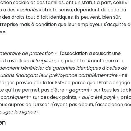
ction sociale et des familles, ont un statut à part, celui «
s à des «
salariés
» stricto sensu, dépendant du code du
des droits tout à fait identiques. Ils peuvent, bien sûr,
treprise mais à condition que leur employeur s'acquitte 
ées.
entaire de protection
» : l'association a souscrit une
s travailleurs «
fragiles
», or, pour être « conforme à la
devaient bénéficier de garanties identiques à celles de
butions finançant leur prévoyance complémentaire
» ne
arges prévue par la loi. Est-ce parce que l'Etat s'engage
e qu'il ne permet pas d'être «
gagnant
» sur tous les tab
«
conséquent
» sur ces deux points, «
qui a été payé
», préc
ux auprès de l'Urssaf n'ayant pas abouti, l'association dé
ouger les lignes
».
en